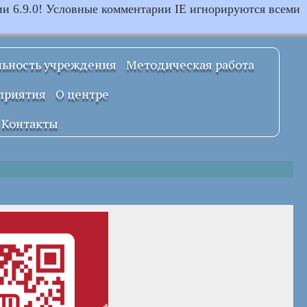
ии 6.9.0! Условные комментарии IE игнорируются всеми
льность учреждения
Методическая работа
Примерные
приятия
О центре
локальные
правовые акты
Документы
Контакты
УСТАВ