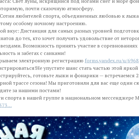
сса: Свет луны, искрящийся под ногами снег и море фо
вторимую, почти сказочную атмосферу.
 Сотни любителей спорта, объединенных любовью к лыжа
этому особому ночному настроению.
ой вкус: Дистанция для самых разных уровней подготовк
натов до тех, кто хочет получить удовольствие от нетор
звездами. Возможность принять участие в соревнованиях
ьность и забегах с санками!
крываем электронную регистрацию
forms.yandex.ru/u/696
истрироваться!Не упустите шанс стать частью этой яркой
стрируйтесь, готовьте лыжи и фонарики — встречаемся 2
рной трассе сезона! Мы приготовили для вас еще один сю
едите за нашими постами!
ти спорта в нашей группе в национальном мессенджере 
0373…