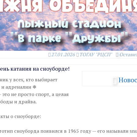
27.01.2026
ТОГАУ "РЦСП"
Остави
День катания на сноуборде!
Ново
ик у всех, кто выбирает
ы и адреналин ❄
это не просто спорт, а целая
боды и драйва.
кты о сноуборде:
отип сноуборда появился в 1965 году — его называли snu