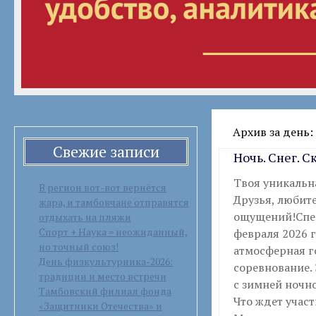
Архив за день: 
Свежие записи
Ночь. Снег. С
Твоя уникальн
В регион вот-вот вернётся
Друзья, любит
жара, и тамбовчане отправятся
ощущений!Спеш
отдыхать на пляжи
Спорт + Наука = неожиданный,
февраля 2026 г
но точный союз!
атмосферная г
День физкультурника-2026:
соревнование. 
традиции и место встречи
с зимней ночн
Тамбовский филиал фонда
Что ждет участ
«Защитники Отечества» и