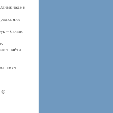
 Олимпиаде в
ировка для
рук — баланс
е.
ожет найти
только от
 😉