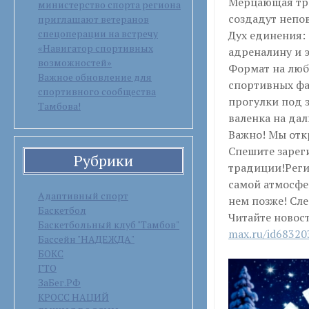
Мерцающая тра
министерство спорта региона
создадут непо
приглашают ветеранов
спецоперации на встречу
Дух единения:
«Навигатор спортивных
адреналину и 
возможностей»
Формат на люб
Важное обновление для
спортивных фа
спортивного сообщества
прогулки под 
Тамбова!
валенка на дал
Важно! Мы от
Спешите зарег
Рубрики
традиции!Реги
самой атмосфе
Адаптивный спорт
нем позже! Сл
Баскетбол
Читайте новос
Баскетбольный клуб "Тамбов"
max.ru/id6832
Бассейн "НАДЕЖДА"
БОКС
ГТО
ЗаБег.РФ
КРОСС НАЦИЙ