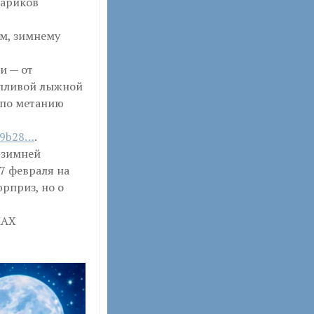
нариков
м, зимнему
и — от
опливой лыжной
 по метанию
89b28…
.
 зимней
7 февраля на
рприз, но о
MAX