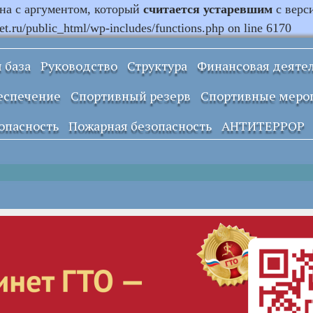
ана с аргументом, который
считается устаревшим
с верс
.ru/public_html/wp-includes/functions.php on line 6170
 база
Руководство
Структура
Финансовая деяте
Информация о
еспечение
Спортивный резерв
Спортивные меро
закупках и заказах
учреждения
опасность
Пожарная безопасность
АНТИТЕРРОР