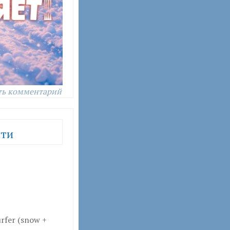
ть комментарий
сти
rfer (snow +