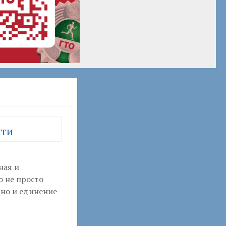
сти
ная и
о не просто
 но и единение