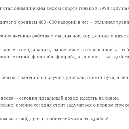
г стал олимпийским видом спорта только в 1998 году на
жигает в среднем 400–600 калорий в час — отличная трен
тания активно работают мышцы ног, кора, спины и даже 
азвивает координацию, выносливость и уверенность в себ
лярные стили: фристайл, фрирайд и карвинг — каждый м
е бояться падений и получать удовольствие от пути, а не 
ь доска — сегодня идеальный повод выехать на склон.
можно, именно сегодня стоит задуматься о первом спуске
ком всех райдеров и любителей зимнего драйва!