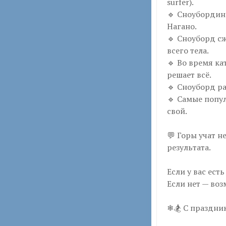
surfer).
🔹 Сноубордин
Нагано.
🔹 Сноуборд с
всего тела.
🔹 Во время ка
решает всё.
🔹 Сноуборд р
🔹 Самые попу
свой.
💬 Горы учат н
результата.
Если у вас ест
Если нет — воз
❄🏂 С праздни