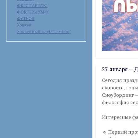
ФК "СПАРТАК"
ФОК "ТРИУМФ"
ФУТБОЛ
Хоккей
Хоккейный клуб "Тамбов"
27 января — 
Сегодня праздн
скорость, гор
Сноубординг — 
философия сво
Интересные фа
🔹 Первый прот