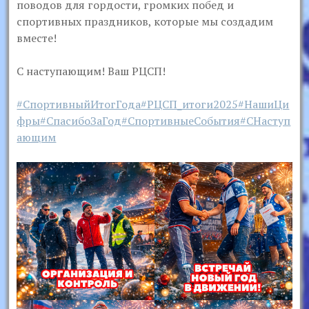
поводов для гордости, громких побед и
спортивных праздников, которые мы создадим
вместе!
С наступающим! Ваш РЦСП!
#СпортивныйИтогГода
#РЦСП_итоги2025
#НашиЦи
фры
#СпасибоЗаГод
#СпортивныеСобытия
#СНаступ
ающим