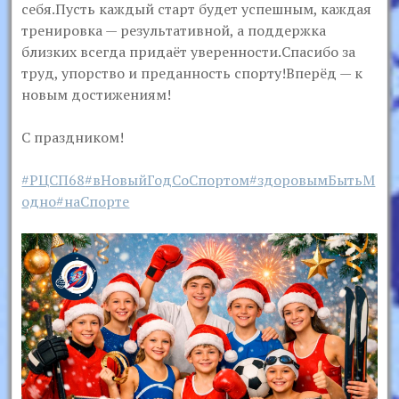
себя.Пусть каждый старт будет успешным, каждая
тренировка — результативной, а поддержка
близких всегда придаёт уверенности.Спасибо за
труд, упорство и преданность спорту!Вперёд — к
новым достижениям!
С праздником!
#РЦСП68
#вНовыйГодСоСпортом
#здоровымБытьМ
одно
#наСпорте