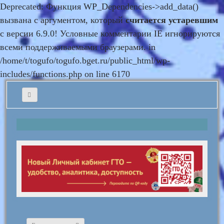
Deprecated: Функция WP_Dependencies->add_data()
вызвана с аргументом, который
считается устаревшим
с версии 6.9.0! Условные комментарии IE игнорируются
всеми поддерживаемыми браузерами. in
/home/t/togufo/togufo.bget.ru/public_html/wp-
includes/functions.php on line 6170