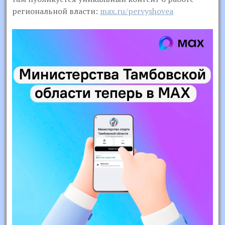
региональной власти:
max.ru/pervyshovea