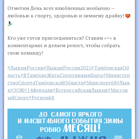
Отметим День всех влюбленных необычно —
любовью к спорту, здоровью и зимнему драйву!
Кто уже готов присоединиться? Ставим «+» в
комментариях и делаем репост, чтобы собрать
свою команду!
#ЛыжняРоссии
#ЛыжняРоссии2025
#ТамбовскаяОб
ласть
#ВТамбовеЖитьСпортивнымБыть
#Министер
ствоСпортаТамбовскойОбласти
#Минспорт68
#Лыж
и
#ЗОЖ
#14февраля
#ВсероссийскаяЛыжня
#Массов
ыйСпорт
#Регион68