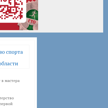
во спорта
области
 в мастера
терство
первой