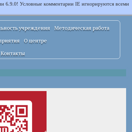
ии 6.9.0! Условные комментарии IE игнорируются всеми
льность учреждения
Методическая работа
Примерные
приятия
О центре
локальные
правовые акты
Документы
Контакты
УСТАВ