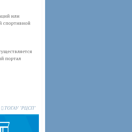
аций или
й спортивной
существляется
й портал
ТОГАУ "РЦСП"