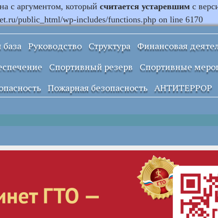
ана с аргументом, который
считается устаревшим
с верс
.ru/public_html/wp-includes/functions.php on line 6170
 база
Руководство
Структура
Финансовая деяте
Информация о
еспечение
Спортивный резерв
Спортивные меро
закупках и заказах
учреждения
опасность
Пожарная безопасность
АНТИТЕРРОР