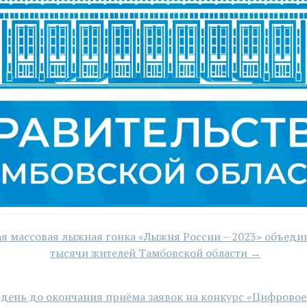
я массовая лыжная гонка «Лыжня России – 2023» объедин
тысячи жителей Тамбовской области →
 день до окончания приёма заявок на конкурс «Цифрово