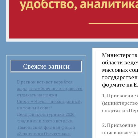
Министерств
области веде
Свежие записи
массовых со
государствен
В регион вот-вот вернётся
формате на 
жара, и тамбовчане отправятся
отдыхать на пляжи
1. Присвоение
Спорт + Наука = неожиданный,
(министерство
но точный союз!
спорта» и «Пе
День физкультурника-2026:
традиции и место встречи
2. Присвоение
Тамбовский филиал фонда
присваивает к
«Защитники Отечества» и