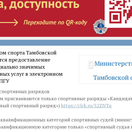
ом спорта Тамбовской
тся предоставление
Министерст
циально значимых
ных услуг в электронном
Тамбовской 
ЕПГУ
 спортивных разрядов
м присваиваются только спортивные разряды «Кандидат
рвый спортивный разряд»)
https://clck.ru/32ZNTq
 квалификационных категорий спортивных судей (минис
валификационную категорию только «спортивный судья 