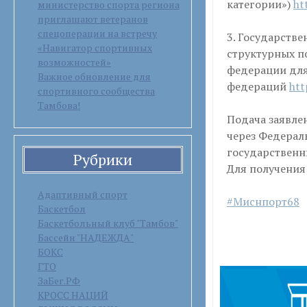
категории»)
ht
министерство спорта региона
приглашают ветеранов
спецоперации на встречу
3. Государств
«Навигатор спортивных
структурных п
возможностей»
федерации для
Важное обновление для
федераций
htt
спортивного сообщества
Тамбова!
Подача заявле
через Федерал
государственн
Рубрики
Для получения
Адаптивный спорт
#Миснпорт68
Баскетбол
Баскетбольный клуб "Тамбов"
Бассейн "НАДЕЖДА"
БОКС
ГТО
ЗаБег.РФ
КРОСС НАЦИЙ