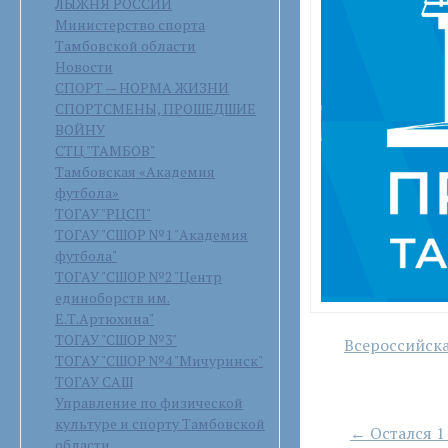
ЛЫЖНЯ РОССИИ
Министерство спорта
Тамбовской области
Новости
СПОРТ — НОРМА ЖИЗНИ
СПОРТСМЕНЫ, ПРОШЕДШИЕ
ВОЙНУ
СТЦ "ТАМБОВ"
Тамбовская «Академия
футбола»
ТОГАУ "РЦСП"
ТОГАУ "СШОР №1 "Академия
футбола"
ТОГАУ "СШОР №2 "Центр
единоборств им.
Е.Т.Артюхина"
ТОГАУ "СШОР №3"
Навигация
Всероссийска
ТОГАУ "СШОР №4 "Мичуринск"
по
ТОГАУ САШ
записям
Управление по физической
культуре и спорту Тамбовской
← Остался 1
области