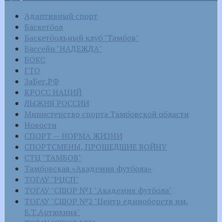
Адаптивный спорт
Баскетбол
Баскетбольный клуб "Тамбов"
Бассейн "НАДЕЖДА"
БОКС
ГТО
ЗаБег.РФ
КРОСС НАЦИЙ
ЛЫЖНЯ РОССИИ
Министерство спорта Тамбовской области
Новости
СПОРТ — НОРМА ЖИЗНИ
СПОРТСМЕНЫ, ПРОШЕДШИЕ ВОЙНУ
СТЦ "ТАМБОВ"
Тамбовская «Академия футбола»
ТОГАУ "РЦСП"
ТОГАУ "СШОР №1 "Академия футбола"
ТОГАУ "СШОР №2 "Центр единоборств им.
Е.Т.Артюхина"