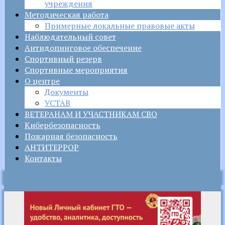
учреждения
Методическая работа
Примерные локальные правовые акты
Наблюдательный совет
Антидопинговое обеспечение
Спортивный резерв
Спортивные мероприятия
О центре
Документы
УСТАВ
ВЕТЕРАНАМ И УЧАСТНИКАМ СВО
Кибербезопасность
Пожарная безопасность
АНТИТЕРРОР
Контакты