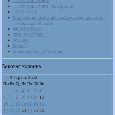
ТОГАУ "СШОР №3"
ТОГАУ "СШОР №4 "Мичуринск"
ТОГАУ САШ
Управление по физической культуре и спорту
Тамбовской области
ФК "СПАРТАК"
ФОК "ТРИУМФ"
ФУТБОЛ
Хоккей
Хоккейный клуб "Тамбов"
Боковая колонка
Февраль 2023
Пн
Вт
Ср
Чт
Пт
Сб
Вс
1
2
3
4
5
6
7
8
9
10
11
12
13
14
15
16
17
18
19
20
21
22
23
24
25
26