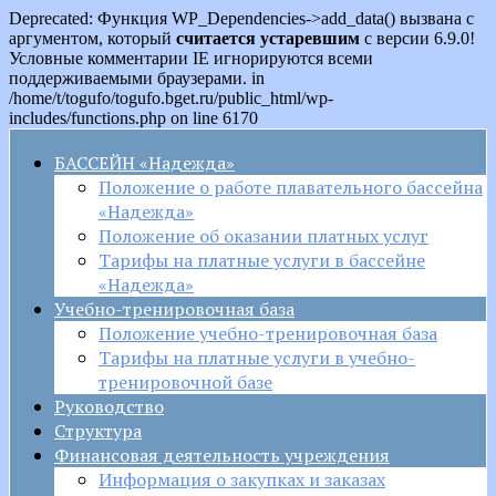
Deprecated: Функция WP_Dependencies->add_data() вызвана с
аргументом, который
считается устаревшим
с версии 6.9.0!
Условные комментарии IE игнорируются всеми
поддерживаемыми браузерами. in
/home/t/togufo/togufo.bget.ru/public_html/wp-
includes/functions.php on line 6170
БАССЕЙН «Надежда»
Положение о работе плавательного бассейна
«Надежда»
Положение об оказании платных услуг
Тарифы на платные услуги в бассейне
«Надежда»
Учебно-тренировочная база
Положение учебно-тренировочная база
Тарифы на платные услуги в учебно-
тренировочной базе
Руководство
Структура
Финансовая деятельность учреждения
Информация о закупках и заказах