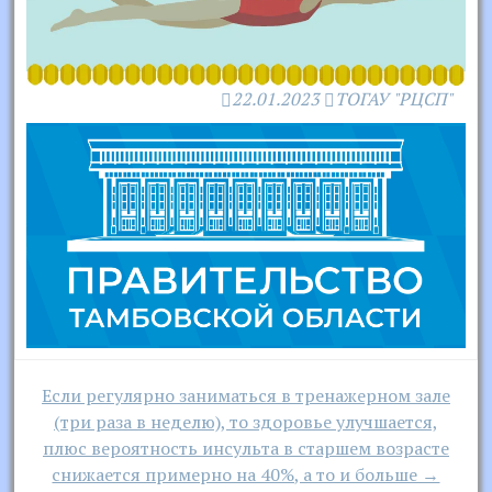
22.01.2023
ТОГАУ "РЦСП"
Навигация
Если регулярно заниматься в тренажерном зале
по
(три раза в неделю), то здоровье улучшается,
записям
плюс вероятность инсульта в старшем возрасте
снижается примерно на 40%, а то и больше →