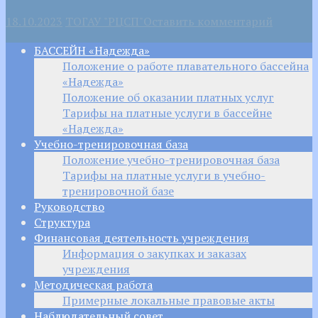
18.10.2023
ТОГАУ "РЦСП"
Оставить комментарий
БАССЕЙН «Надежда»
Положение о работе плавательного бассейна
«Надежда»
Положение об оказании платных услуг
Тарифы на платные услуги в бассейне
«Надежда»
Учебно-тренировочная база
Положение учебно-тренировочная база
Тарифы на платные услуги в учебно-
тренировочной базе
Руководство
Структура
Финансовая деятельность учреждения
Информация о закупках и заказах
учреждения
Методическая работа
Примерные локальные правовые акты
Наблюдательный совет