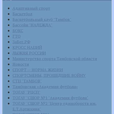
Адаптивный спорт
Баскетбол
Баскетбольный клуб "Тамбов"
Бассейн "НАДЕЖДА"
БОКС
ГТО
ЗаБег.РФ
КРОСС НАЦИЙ
ЛЫЖНЯ РОССИИ
Министерство спорта Тамбовской области
Новости
СПОРТ — НОРМА ЖИЗНИ
СПОРТСМЕНЫ, ПРОШЕДШИЕ ВОЙНУ
СТЦ "ТАМБОВ"
Тамбовская «Академия футбола»
ТОГАУ "РЦСП"
ТОГАУ "СШОР №1 "Академия футбола"
ТОГАУ "СШОР №2 "Центр единоборств им.
Е.Т.Артюхина"