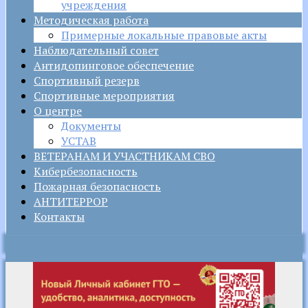
учреждения
Методическая работа
Примерные локальные правовые акты
Наблюдательный совет
Антидопинговое обеспечение
Спортивный резерв
Спортивные мероприятия
О центре
Документы
УСТАВ
ВЕТЕРАНАМ И УЧАСТНИКАМ СВО
Кибербезопасность
Пожарная безопасность
АНТИТЕРРОР
Контакты