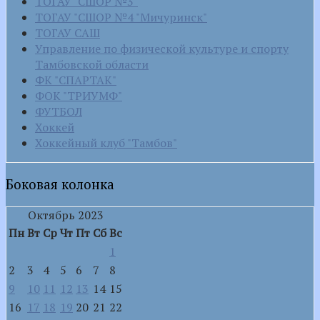
ТОГАУ "СШОР №3"
ТОГАУ "СШОР №4 "Мичуринск"
ТОГАУ САШ
Управление по физической культуре и спорту
Тамбовской области
ФК "СПАРТАК"
ФОК "ТРИУМФ"
ФУТБОЛ
Хоккей
Хоккейный клуб "Тамбов"
Боковая колонка
Октябрь 2023
Пн
Вт
Ср
Чт
Пт
Сб
Вс
1
2
3
4
5
6
7
8
9
10
11
12
13
14
15
16
17
18
19
20
21
22