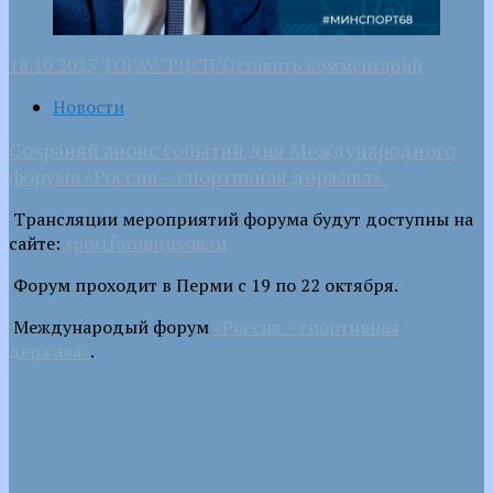
18.10.2023
ТОГАУ "РЦСП"
Оставить комментарий
Новости
Сохраняй анонс событий дня Международного
форума «Россия – спортивная держава».
Трансляции мероприятий форума будут доступны на
сайте:
sportforumrussia.ru
Форум проходит в Перми с 19 по 22 октября.
Международый форум
«Россия – спортивная
держава»
.