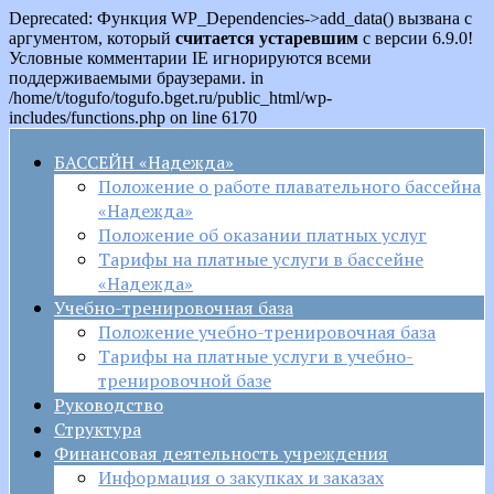
Deprecated: Функция WP_Dependencies->add_data() вызвана с
аргументом, который
считается устаревшим
с версии 6.9.0!
Условные комментарии IE игнорируются всеми
поддерживаемыми браузерами. in
/home/t/togufo/togufo.bget.ru/public_html/wp-
includes/functions.php on line 6170
БАССЕЙН «Надежда»
Положение о работе плавательного бассейна
«Надежда»
Положение об оказании платных услуг
Тарифы на платные услуги в бассейне
«Надежда»
Учебно-тренировочная база
Положение учебно-тренировочная база
Тарифы на платные услуги в учебно-
тренировочной базе
Руководство
Структура
Финансовая деятельность учреждения
Информация о закупках и заказах