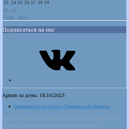
23
24
25
26
27
28
29
30
31
« Сен
Ноя »
Подписаться на нас
VK
Архив за день: 18.10.2023
Министерство спорта Тамбовской области
Определены победители областного конкурса
«Все ГоТОво!» на лучшую организацию,