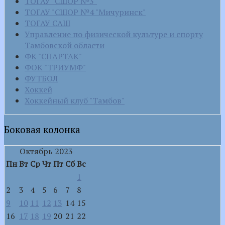
ТОГАУ "СШОР №3"
ТОГАУ "СШОР №4 "Мичуринск"
ТОГАУ САШ
Управление по физической культуре и спорту
Тамбовской области
ФК "СПАРТАК"
ФОК "ТРИУМФ"
ФУТБОЛ
Хоккей
Хоккейный клуб "Тамбов"
Боковая колонка
Октябрь 2023
Пн
Вт
Ср
Чт
Пт
Сб
Вс
1
2
3
4
5
6
7
8
9
10
11
12
13
14
15
16
17
18
19
20
21
22