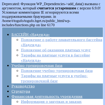
Deprecated: Функция WP_Dependencies->add_data() вызвана с
аргументом, который
считается устаревшим
с версии 6.9.0!
Условные комментарии IE игнорируются всеми
поддерживаемыми браузерами. in
/home/t/togufo/togufo.bget.ru/public_html/wp-
includes/functions.php on line 6170
БАССЕЙН «Надежда»
Положение о работе плавательного бассейна
«Надежда»
Положение об оказании платных услуг
Тарифы на платные услуги в бассейне
«Надежда»
Учебно-тренировочная база
Положение учебно-тренировочная база
Тарифы на платные услуги в учебно-
тренировочной базе
Руководство
Структура
Финансовая деятельность учреждения
Информация о закупках и заказах