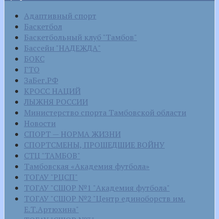
Адаптивный спорт
Баскетбол
Баскетбольный клуб "Тамбов"
Бассейн "НАДЕЖДА"
БОКС
ГТО
ЗаБег.РФ
КРОСС НАЦИЙ
ЛЫЖНЯ РОССИИ
Министерство спорта Тамбовской области
Новости
СПОРТ — НОРМА ЖИЗНИ
СПОРТСМЕНЫ, ПРОШЕДШИЕ ВОЙНУ
СТЦ "ТАМБОВ"
Тамбовская «Академия футбола»
ТОГАУ "РЦСП"
ТОГАУ "СШОР №1 "Академия футбола"
ТОГАУ "СШОР №2 "Центр единоборств им.
Е.Т.Артюхина"