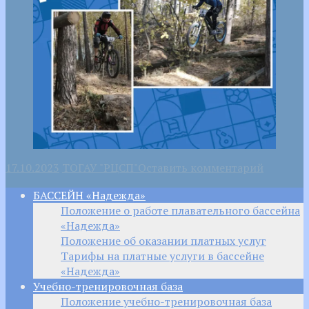
17.10.2023
ТОГАУ "РЦСП"
Оставить комментарий
БАССЕЙН «Надежда»
Положение о работе плавательного бассейна
«Надежда»
Положение об оказании платных услуг
Тарифы на платные услуги в бассейне
«Надежда»
Учебно-тренировочная база
Положение учебно-тренировочная база