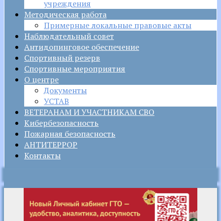
учреждения
Методическая работа
Примерные локальные правовые акты
Наблюдательный совет
Антидопинговое обеспечение
Спортивный резерв
Спортивные мероприятия
О центре
Документы
УСТАВ
ВЕТЕРАНАМ И УЧАСТНИКАМ СВО
Кибербезопасность
Пожарная безопасность
АНТИТЕРРОР
Контакты