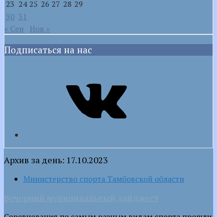
23
24
25
26
27
28
29
30
31
« Сен
Ноя »
Подписаться на нас
VK
Архив за день: 17.10.2023
Министерство спорта Тамбовской области
Вечерний муниципальный дайджест
Соревнования по самым разным видам спорта прошли