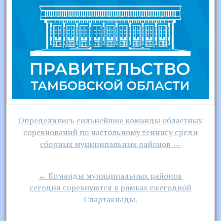
Навигация
Определились сильнейшие команды областных
по
соревнований по настольному теннису среди
записям
сборных муниципальных районов →
← Команды муниципальных районов
сегодня соревнуются в рамках ежегодной
Спартакиады.