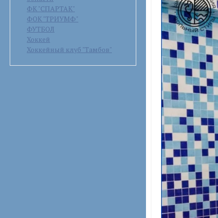
ФК "СПАРТАК"
ФОК "ТРИУМФ"
ФУТБОЛ
Хоккей
Хоккейный клуб "Тамбов"