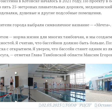
бассейна в Котовске началось в 2021 году. По проекту в 
 пять 25-метровых плавательных дорожек, медицинский
аздевалки, душевые и другие подсобные помещения.
жители города выбрали символичное название — «Мечта».
ртом — норма жизни для многих тамбовчан, и мы создаем 
ностей. Я считаю, что бассейнов должно быть больше. П
ка с открытием. Я уверен, что бассейн станет одним из 
суга, — отметил Глава Тамбовской области Максим Егоро
02.03.2023
ТОГАУ "РЦСП"
Остави