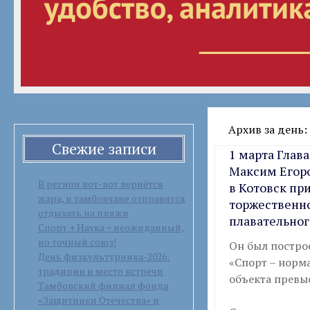
Архив за день:
Свежие записи
1 марта Глав
Максим Егоро
В регион вот-вот вернётся
в Котовск пр
жара, и тамбовчане отправятся
торжественн
отдыхать на пляжи
плавательног
Спорт + Наука = неожиданный,
но точный союз!
Он был постро
День физкультурника-2026:
«Спорт – норм
традиции и место встречи
объекта превы
Тамбовский филиал фонда
«Защитники Отечества» и