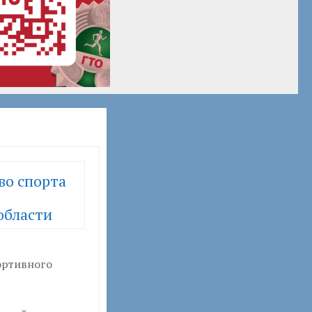
во спорта
области
ортивного