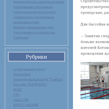
Строительство 
министерство спорта региона
предусмотрено
приглашают ветеранов
спецоперации на встречу
тренерские, р
«Навигатор спортивных
возможностей»
Для бассейна 
Важное обновление для
спортивного сообщества
— Занятия спо
Тамбова!
больше возмож
жителей Котовс
проведения до
Рубрики
Адаптивный спорт
Баскетбол
Баскетбольный клуб "Тамбов"
Бассейн "НАДЕЖДА"
БОКС
ГТО
ЗаБег.РФ
КРОСС НАЦИЙ