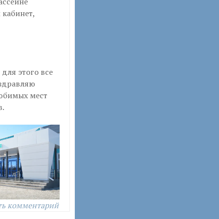
бассейне
 кабинет,
для этого все
оздравляю
любимых мест
в.
ть комментарий