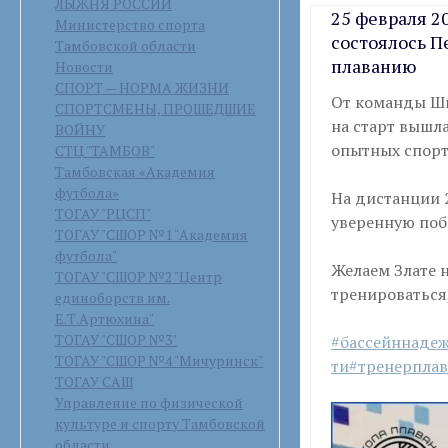
ЛЫЖНЯ РОССИИ
25 февраля 2
Министерство спорта
состоялось 
Тамбовской области
плаванию
Новости
СПОРТ — НОРМА ЖИЗНИ
От команды Шк
СПОРТСМЕНЫ, ПРОШЕДШИЕ
на старт вышл
ВОЙНУ
опытных спорт
СТЦ "ТАМБОВ"
Тамбовская «Академия
футбола»
На дистанции 2
ТОГАУ "РЦСП"
уверенную поб
ТОГАУ "СШОР №1 "Академия
футбола"
Желаем Злате 
ТОГАУ "СШОР №2 "Центр
тренироваться,
единоборств им.
Е.Т.Артюхина"
ТОГАУ "СШОР №3"
#бассейннаде
ТОГАУ "СШОР №4 "Мичуринск"
ти
#тренерпла
ТОГАУ САШ
Управление по физической
культуре и спорту Тамбовской
области