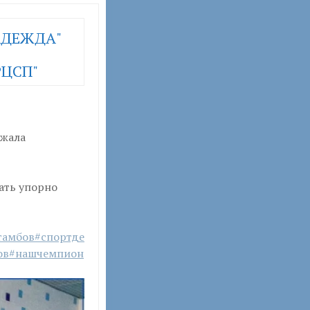
НАДЕЖДА"
РЦСП"
ржала
ать упорно
тамбов
#спортде
ов
#нашчемпион