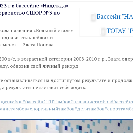
023 г в бассейне «Надежда»
Первенство СШОР №3 по
Бассейн "
ТОГАУ "
ола плавания «Вольный стиль»
а одна из сильнейших и
сменок — Злата Попова.
00 в/с, в возрастной категории 2008-2010 г.р., Злата оде
еду, обновив свой личный рекорд.
не останавливаться на достигнутом результате и продолж
 а результаты не заставят себя ждать.
ждатамбов
#бассейнСТЦТамбов
#плаваниетамбов
#бассейн
ваниетамбов
#спортивныйтамбов
#детитамбов
#спорттамб