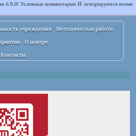
ии 6.9.0! Условные комментарии IE игнорируются всеми
льность учреждения
Методическая работа
Примерные
приятия
О центре
локальные
правовые акты
Документы
Контакты
УСТАВ