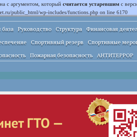
ана с аргументом, который
считается устаревшим
с верс
.ru/public_html/wp-includes/functions.php on line 6170
 база
Руководство
Структура
Финансовая деяте
Информация о
еспечение
Спортивный резерв
Спортивные меро
закупках и заказах
учреждения
опасность
Пожарная безопасность
АНТИТЕРРОР