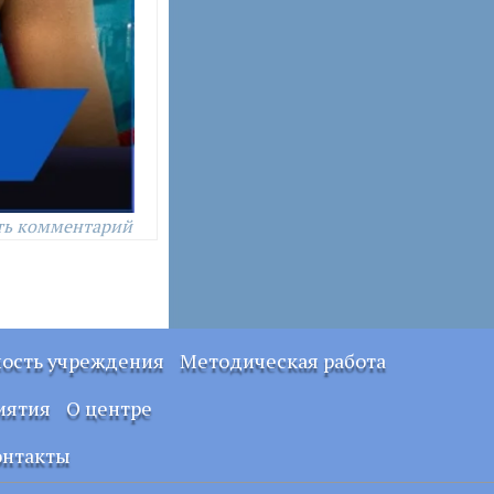
ть комментарий
ность учреждения
Методическая работа
Примерные
иятия
О центре
локальные
правовые акты
Документы
онтакты
УСТАВ