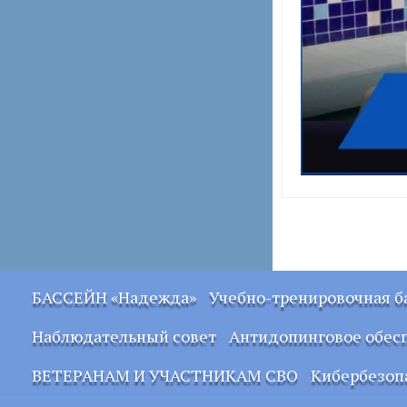
БАССЕЙН «Надежда»
Учебно-тренировочная б
Положение о работе
Положение учебно-
Наблюдательный совет
Антидопинговое обес
плавательного
тренировочная база
бассейна «Надежда»
Тарифы на платные
ВЕТЕРАНАМ И УЧАСТНИКАМ СВО
Кибербезоп
Положение об
услуги в учебно-
оказании платных
тренировочной базе