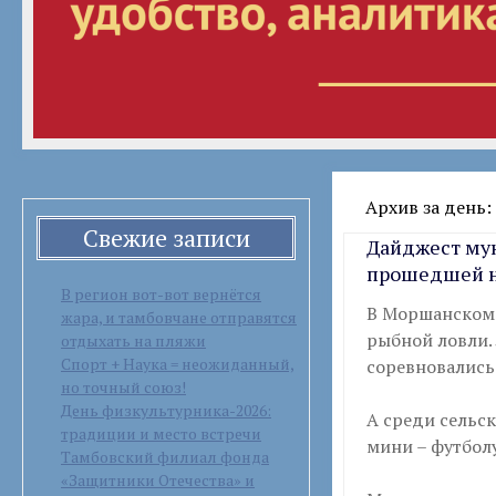
Архив за день:
Свежие записи
Дайджест му
прошедшей 
В регион вот-вот вернётся
В Моршанском 
жара, и тамбовчане отправятся
рыбной ловли.
отдыхать на пляжи
Спорт + Наука = неожиданный,
соревновались
но точный союз!
День физкультурника-2026:
А среди сельс
традиции и место встречи
мини – футболу
Тамбовский филиал фонда
«Защитники Отечества» и