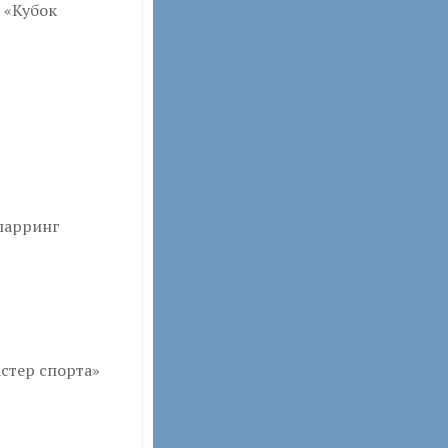
 «Кубок
парринг
стер спорта»