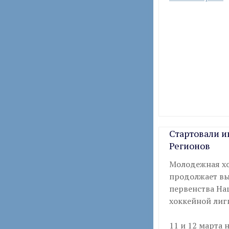
Стартовали и
Регионов
Молодежная хо
продолжает вы
первенства Н
хоккейной лиги
11 и 12 марта