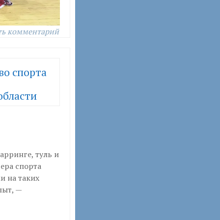
ть комментарий
во спорта
области
арринге, туль и
ера спорта
и на таких
пыт, —