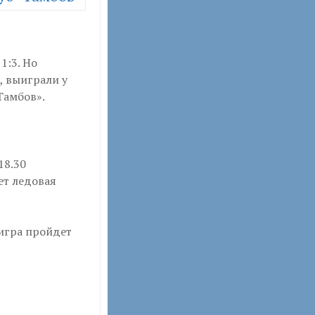
1:3. Но
, выиграли у
Тамбов».
18.30
ет ледовая
 игра пройдет