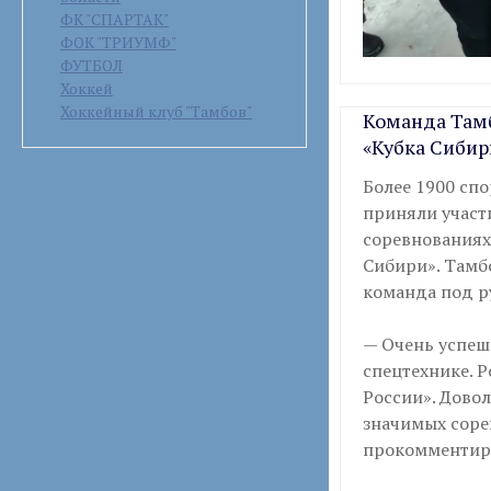
ФК "СПАРТАК"
ФОК "ТРИУМФ"
ФУТБОЛ
Хоккей
Хоккейный клуб "Тамбов"
Команда Тамб
«Кубка Сибир
Более 1900 спо
приняли участ
соревнованиях
Сибири». Тамб
команда под р
— Очень успешн
спецтехнике. 
России». Довол
значимых соре
прокомментир