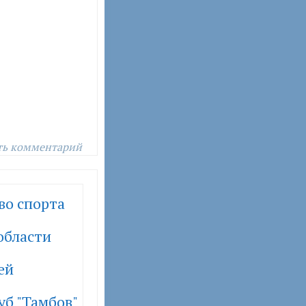
ть комментарий
во спорта
области
ей
уб "Тамбов"