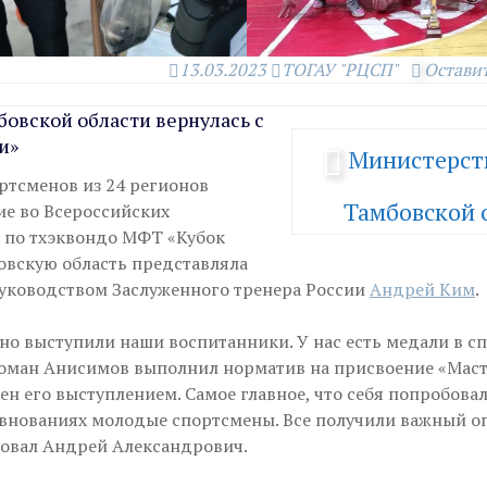
13.03.2023
ТОГАУ "РЦСП"
Остави
овской области вернулась с
и»
Министерст
ртсменов из 24 регионов
Тамбовской 
ие во Всероссийских
 по тхэквондо МФТ «Кубок
овскую область представляла
уководством Заслуженного тренера России
Андрей Ким
.
о выступили наши воспитанники. У нас есть медали в сп
Роман Анисимов выполнил норматив на присвоение «Маст
ен его выступлением. Самое главное, что себя попробовал
внованиях молодые спортсмены. Все получили важный о
овал Андрей Александрович.