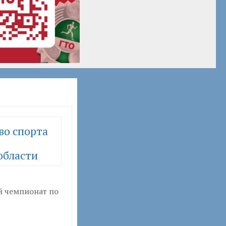
во спорта
области
й чемпионат по