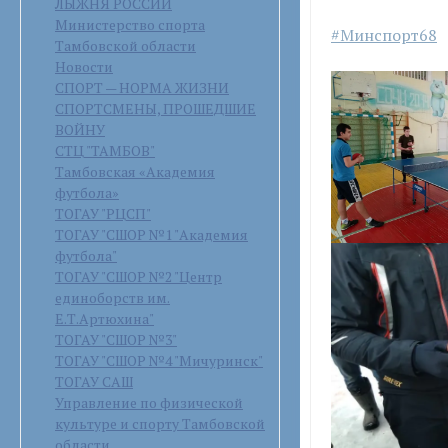
ЛЫЖНЯ РОССИИ
Министерство спорта
#Минспорт68
Тамбовской области
Новости
СПОРТ — НОРМА ЖИЗНИ
СПОРТСМЕНЫ, ПРОШЕДШИЕ
ВОЙНУ
СТЦ "ТАМБОВ"
Тамбовская «Академия
футбола»
ТОГАУ "РЦСП"
ТОГАУ "СШОР №1 "Академия
футбола"
ТОГАУ "СШОР №2 "Центр
единоборств им.
Е.Т.Артюхина"
ТОГАУ "СШОР №3"
ТОГАУ "СШОР №4 "Мичуринск"
ТОГАУ САШ
Управление по физической
культуре и спорту Тамбовской
области