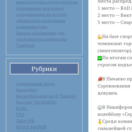
Места распред
министерство спорта региона
1 место — BAD
приглашают ветеранов
спецоперации на встречу
2 место — Вик
«Навигатор спортивных
3 место — Спа
возможностей»
Важное обновление для
На базе спо
спортивного сообщества
чемпионат гор
Тамбова!
(многоповтор)
По итогам с
строгом подъе
Рубрики
В Пичаево п
Адаптивный спорт
Соревнования 
Баскетбол
девушек.
Баскетбольный клуб "Тамбов"
Бассейн "НАДЕЖДА"
В Никифоров
БОКС
волейболу «Се
ГТО
ЗаБег.РФ
Среди коман
КРОСС НАЦИЙ
сильнейшей ст