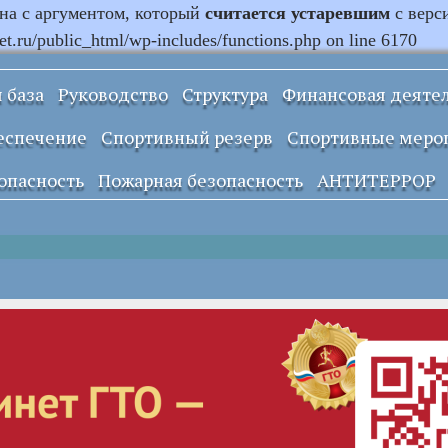
ана с аргументом, который
считается устаревшим
с верс
.ru/public_html/wp-includes/functions.php on line 6170
 база
Руководство
Структура
Финансовая деяте
Информация о
еспечение
Спортивный резерв
Спортивные меро
закупках и заказах
учреждения
опасность
Пожарная безопасность
АНТИТЕРРОР