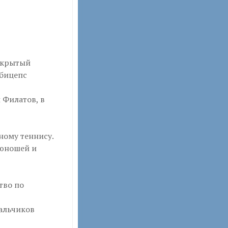
ткрытый
 бицепс
 Филатов, в
ному теннису.
 юношей и
тво по
альчиков