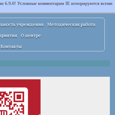
ии 6.9.0! Условные комментарии IE игнорируются всеми
льность учреждения
Методическая работа
Примерные
приятия
О центре
локальные
правовые акты
Документы
Контакты
УСТАВ