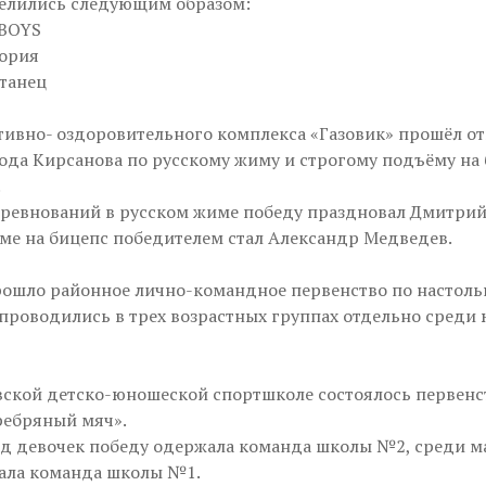
елились следующим образом:
 BOYS
тория
ртанец
ртивно- оздоровительного комплекса «Газовик» прошёл о
ода Кирсанова по русскому жиму и строгому подъёму на
.
оревнований в русском жиме победу праздновал Дмитрий
ме на бицепс победителем стал Александр Медведев.
рошло районное лично-командное первенство по настоль
проводились в трех возрастных группах отдельно среди
ской детско-юношеской спортшколе состоялось первенс
ребряный мяч».
д девочек победу одержала команда школы №2, среди м
ала команда школы №1.