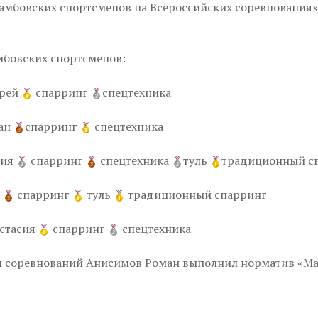
тамбовских спортсменов на Всероссийских соревнованиях
мбовских спортсменов:
дрей
спарринг
спецтехника
ан
спарринг
спецтехника
лия
спарринг
спецтехника
туль
традиционный с
я
спарринг
туль
традиционный спарринг
стасия
спарринг
спецтехника
м соревнований Анисимов Роман выполнил норматив «Ма