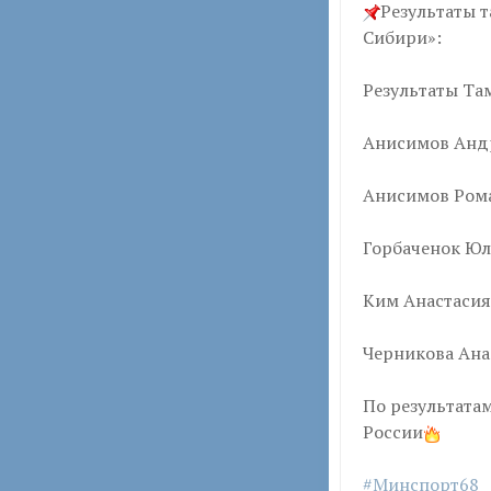
Результаты 
Сибири»:
Результаты Та
Анисимов Ан
Анисимов Ром
Горбаченок Ю
Ким Анастаси
Черникова Ана
По результата
России
#Минспорт68