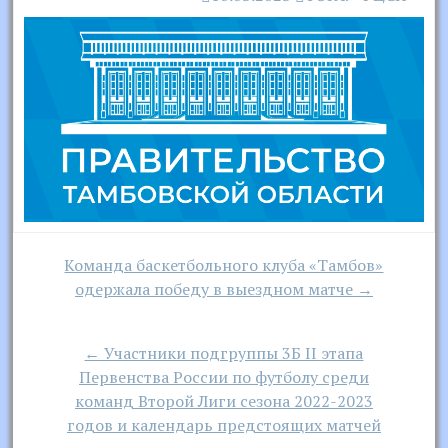
Навигация
Команда баскетбольного клуба «Тамбов»
по
одержала победу в выездном матче →
записям
← Участники подгруппы 3Б II этапа
Первенства России по футболу среди
команд Второй Лиги сезона 2022-2023
годов и календарь предстоящих матчей