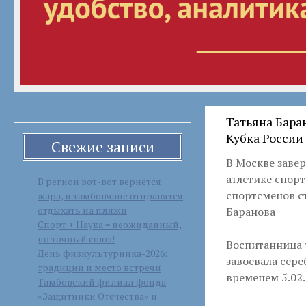
Татьяна Бара
Кубка России
Свежие записи
В Москве заве
атлетике спор
В регион вот-вот вернётся
спортсменов с
жара, и тамбовчане отправятся
отдыхать на пляжи
Баранова
Спорт + Наука = неожиданный,
но точный союз!
Воспитанница 
День физкультурника-2026:
завоевала сере
традиции и место встречи
временем 5.02.
Тамбовский филиал фонда
«Защитники Отечества» и