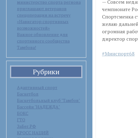
— Совсем неда
министерство спорта региона
приглашают ветеранов
чемпионате Рос
спецоперации на встречу
Спортсменка с
«Навигатор спортивных
желаю дальней
возможностей»
огромная рабо
Важное обновление для
директор спор
спортивного сообщества
Тамбова!
#Минспорт68
Рубрики
Адаптивный спорт
Баскетбол
Баскетбольный клуб "Тамбов"
Бассейн "НАДЕЖДА"
БОКС
ГТО
ЗаБег.РФ
КРОСС НАЦИЙ