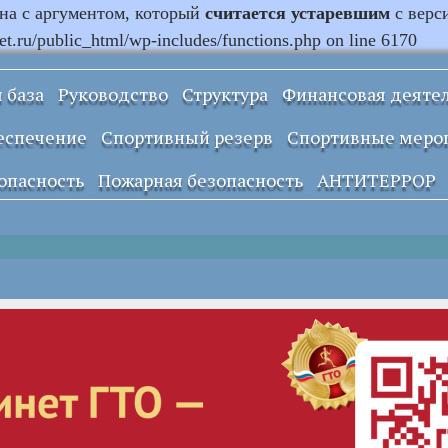
ана с аргументом, который
считается устаревшим
с верс
.ru/public_html/wp-includes/functions.php on line 6170
 база
Руководство
Структура
Финансовая деяте
Информация о
еспечение
Спортивный резерв
Спортивные меро
закупках и заказах
учреждения
опасность
Пожарная безопасность
АНТИТЕРРОР