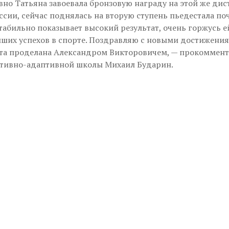
вно Татьяна завоевала бронзовую награду на этой же дис
сии, сейчас поднялась на вторую ступень пьедестала поч
табильно показывает высокий результат, очень горжусь е
ших успехов в спорте. Поздравляю с новыми достижения
та проделана Александром Викторовичем, — прокоммен
тивно-адаптивной школы Михаил Бударин.