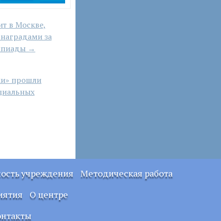
ит в Москве,
наградами за
импиады →
ки» прошли
ициальных
ность учреждения
Методическая работа
Примерные
иятия
О центре
локальные
правовые акты
Документы
онтакты