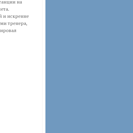
танции на
ета.
й и искренне
ми тренера,
тировал