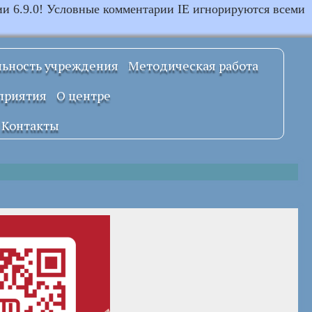
ии 6.9.0! Условные комментарии IE игнорируются всеми
льность учреждения
Методическая работа
Примерные
приятия
О центре
локальные
правовые акты
Документы
Контакты
УСТАВ