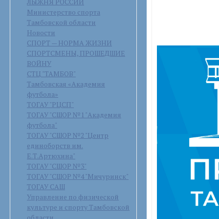
ЛЫЖНЯ РОССИИ
Министерство спорта
Тамбовской области
Новости
СПОРТ — НОРМА ЖИЗНИ
СПОРТСМЕНЫ, ПРОШЕДШИЕ
ВОЙНУ
СТЦ "ТАМБОВ"
Тамбовская «Академия
футбола»
ТОГАУ "РЦСП"
ТОГАУ "СШОР №1 "Академия
футбола"
ТОГАУ "СШОР №2 "Центр
единоборств им.
Е.Т.Артюхина"
ТОГАУ "СШОР №3"
ТОГАУ "СШОР №4 "Мичуринск"
ТОГАУ САШ
Управление по физической
культуре и спорту Тамбовской
области