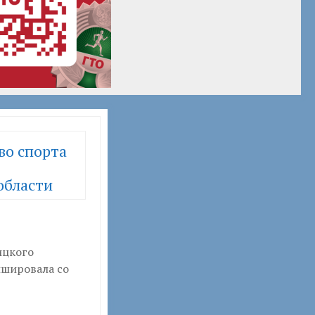
во спорта
области
ицкого
ишировала со