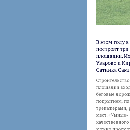
В этом году 
построят три
площадки. Их
Уварово и Кир
Сатинка Самп
Строительство 
площадки вход
беговые дорож
покрытием, пл
тренажерами, 
мест. «Умные»
качественного
можно просмот