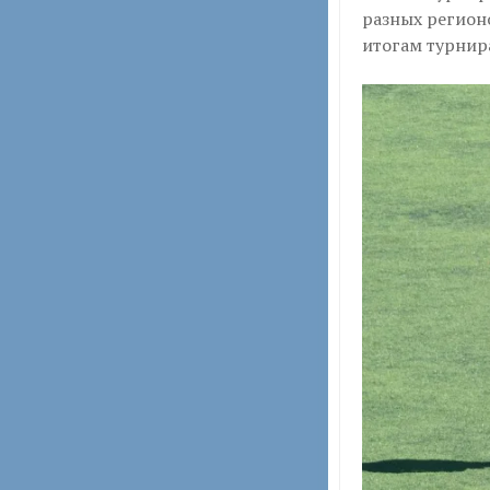
разных регионо
итогам турнир