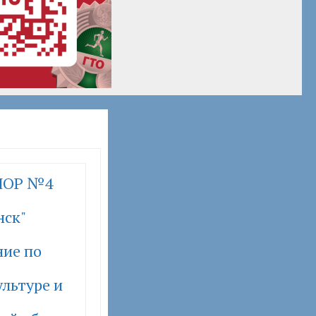
ШОР №4
нск"
ние по
льтуре и