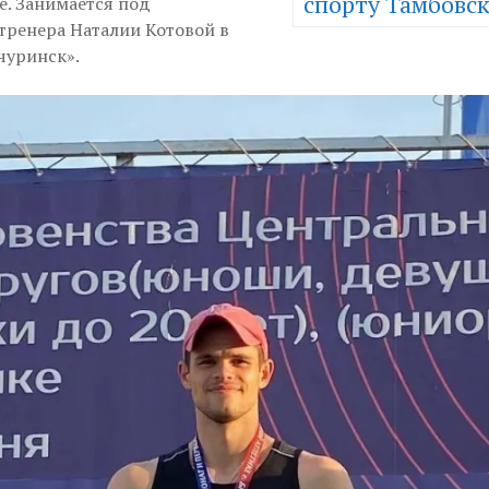
спорту Тамбовск
е. Занимается под
тренера Наталии Котовой в
уринск».