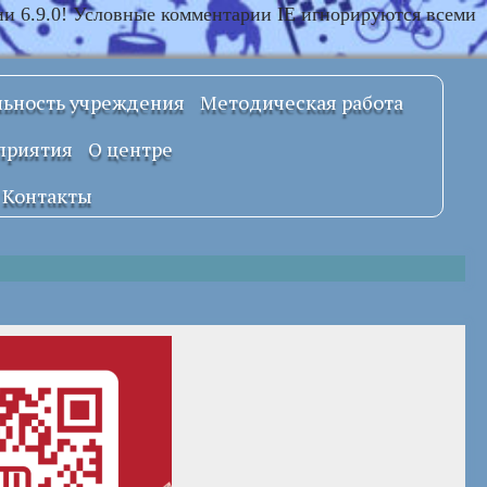
ии 6.9.0! Условные комментарии IE игнорируются всеми
льность учреждения
Методическая работа
Примерные
приятия
О центре
локальные
правовые акты
Документы
Контакты
УСТАВ