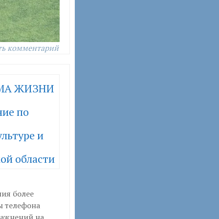
ть комментарий
РМА ЖИЗНИ
ние по
льтуре и
ой области
ия более
ы телефона
ражнений на