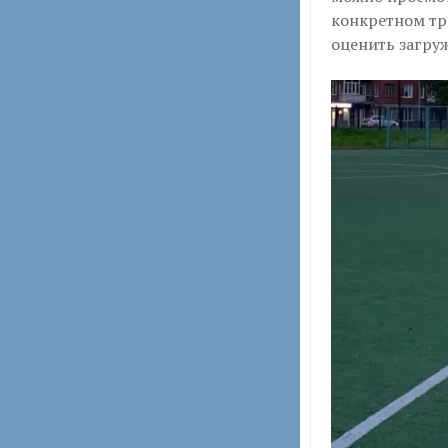
конкретном тр
оценить загру