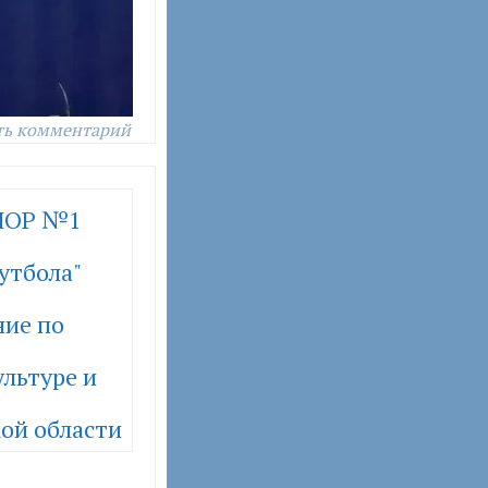
ть комментарий
ШОР №1
утбола"
ние по
льтуре и
ой области