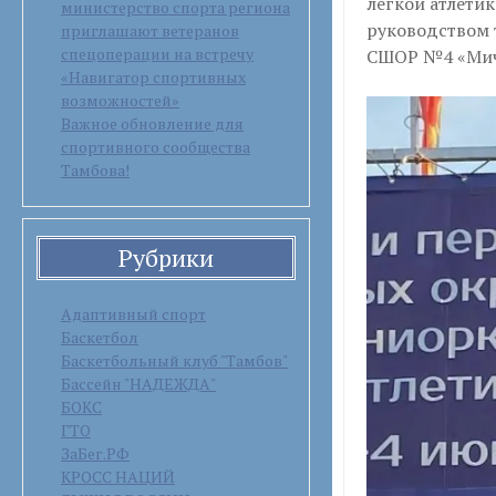
легкой атлетик
министерство спорта региона
руководством 
приглашают ветеранов
спецоперации на встречу
СШОР №4 «Мич
«Навигатор спортивных
возможностей»
Важное обновление для
спортивного сообщества
Тамбова!
Рубрики
Адаптивный спорт
Баскетбол
Баскетбольный клуб "Тамбов"
Бассейн "НАДЕЖДА"
БОКС
ГТО
ЗаБег.РФ
КРОСС НАЦИЙ