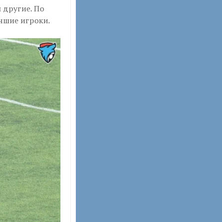
 другие. По
чшие игроки.