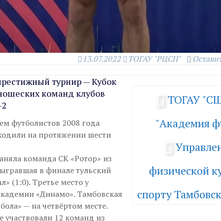
13.07.2022
ТОГАУ "РЦСП"
Остави
престижный турнир — Кубок
ношеских команд клубов
ТОГАУ "С
-2
"Академия ф
ием футболистов 2008 года
одили на протяжении шести
Управле
заняла команда СК «Ротор» из
физической ку
быгравшая в финале тульский
 (1:0). Третье место у
спорту Тамбовск
кадемии «Динамо». Тамбовская
бола» — на четвёртом месте.
е участвовали 12 команд из