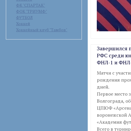
ФК "СПАРТАК"
ФОК "ТРИУМФ"
ФУТБОЛ
Хоккей
Хоккейный клуб "Тамбов"
Завершился 
РФС среди ю
ФНЛ-1 и ФНЛ
Матчи с участ
рождения прох
дней.
Первое место 
Волгограда, о
ЦПЮФ «Арсенал»
воронежской А
«Академия фут
Всего в турнир