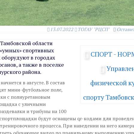
13.07.2022
ТОГАУ "РЦСП"
Остави
в Тамбовской области
 «умных» спортивных
СПОРТ - НО
 оборудуют в городах
санов, а также в поселке
Управле
урского района.
физической ку
начнется в августе. В состав
ят мини-футбольное поле,
спорту Тамбовск
ки с полиуретановым
ощадка с уличными
раздевалки и трибуны на 100
 спортплощадки будут оснащены qr-кодами для проведен
 тренировочного процесса. При наведении на него камер
реть обучающее видео по правильному выполнению уп