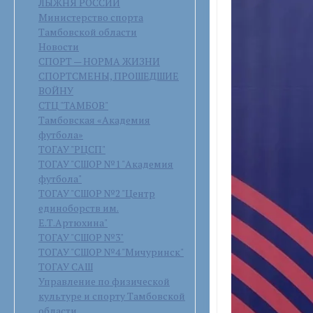
ЛЫЖНЯ РОССИИ
Министерство спорта
Тамбовской области
Новости
СПОРТ — НОРМА ЖИЗНИ
СПОРТСМЕНЫ, ПРОШЕДШИЕ
ВОЙНУ
СТЦ "ТАМБОВ"
Тамбовская «Академия
футбола»
ТОГАУ "РЦСП"
ТОГАУ "СШОР №1 "Академия
футбола"
ТОГАУ "СШОР №2 "Центр
единоборств им.
Е.Т.Артюхина"
ТОГАУ "СШОР №3"
ТОГАУ "СШОР №4 "Мичуринск"
ТОГАУ САШ
Управление по физической
культуре и спорту Тамбовской
области