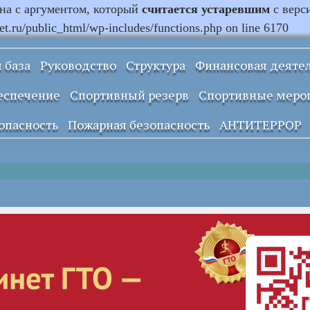
ана с аргументом, который
считается устаревшим
с верс
.ru/public_html/wp-includes/functions.php on line 6170
 база
Руководство
Структура
Финансовая деяте
Информация о
еспечение
Спортивный резерв
Спортивные меро
закупках и заказах
учреждения
опасность
Пожарная безопасность
АНТИТЕРРОР