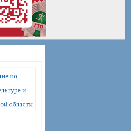
ние по
льтуре и
ой области