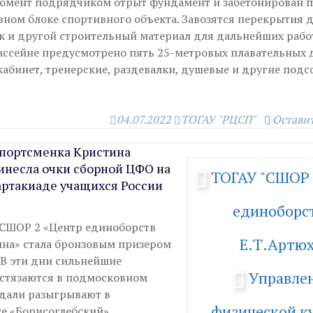
омент подрядчиком отрыт фундамент и забетонирован п
ном блоке спортивного объекта. Завозятся перекрытия д
ок и другой строительный материал для дальнейших рабо
бассейне предусмотрено пять 25-метровых плавательных 
абинет, тренерские, раздевалки, душевые и другие под
04.07.2022
ТОГАУ "РЦСП"
Остави
спортсменка Кристина
инесла очки сборной ЦФО на
ТОГАУ "СШОР
артакиаде учащихся России
единоборст
СШОР 2 «Центр единоборств
Е.Т.Артю
хина» стала бронзовым призером
 В эти дни сильнейшие
Управле
стязаются в подмосковном
дали разыгрывают в
физической ку
е «Борисоглебский».