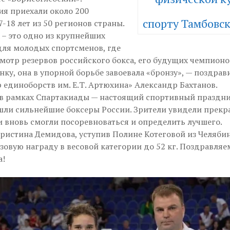
ия приехали около 200
спорту Тамбовск
-18 лет из 50 регионов страны.
 – это одно из крупнейших
ля молодых спортсменов, где
мотр резервов российского бокса, его будущих чемпионов
ку, она в упорной борьбе завоевала «бронзу», — поздра
 единоборств им. Е.Т. Артюхина» Александр Бахтанов.
в рамках Спартакиады — настоящий спортивный праздник
ли сильнейшие боксеры России. Зрители увидели прекра
и вновь смогли посоревноваться и определить лучшего.
ристина Демидова, уступив Полине Котеговой из Челябин
зовую награду в весовой категории до 52 кг. Поздравля
а!