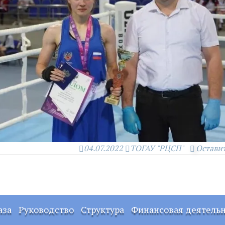
04.07.2022
ТОГАУ "РЦСП"
Остави
аза
Руководство
Структура
Финансовая деятель