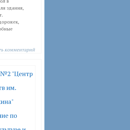
ол в
ля здания,
т.
дорожек,
собные
ть комментарий
 №2 "Центр
в им.
хина"
ние по
льтуре и