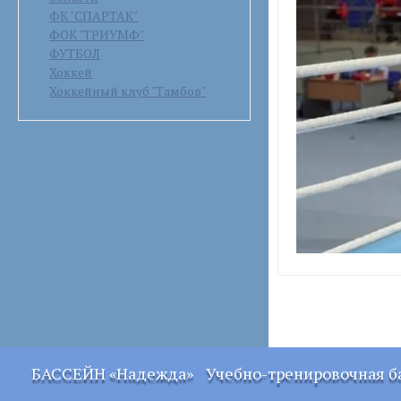
ФК "СПАРТАК"
ФОК "ТРИУМФ"
ФУТБОЛ
Хоккей
Хоккейный клуб "Тамбов"
БАССЕЙН «Надежда»
Учебно-тренировочная б