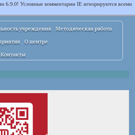
ии 6.9.0! Условные комментарии IE игнорируются всеми
льность учреждения
Методическая работа
Примерные
приятия
О центре
локальные
правовые акты
Документы
Контакты
УСТАВ