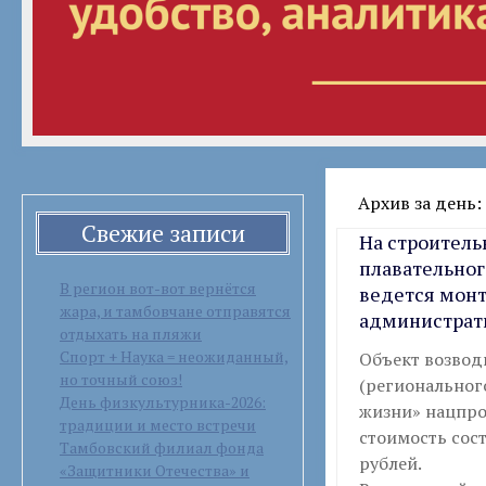
Архив за день: 
Свежие записи
На строител
плавательног
В регион вот-вот вернётся
ведется монт
жара, и тамбовчане отправятся
администра
отдыхать на пляжи
Спорт + Наука = неожиданный,
Объект возвод
но точный союз!
(региональног
День физкультурника-2026:
жизни» нацпро
традиции и место встречи
стоимость сост
Тамбовский филиал фонда
рублей.
«Защитники Отечества» и