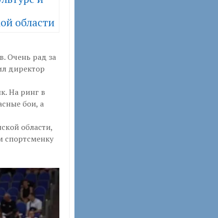
ой области
. Очень рад за
вил директор
. На ринг в
сные бои, а
ской области,
ем спортсменку