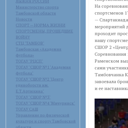
ЛЫЖНЯ РОССИИ
На соревнован
Министерство спорта
спортсменов 17
Тамбовской области
Новости
— Спартакиада
СПОРТ — НОРМА ЖИЗНИ
мероприятий д
СПОРТСМЕНЫ, ПРОШЕДШИЕ
проходит прос
ВОЙНУ
нашу спортсмен
СТЦ "ТАМБОВ"
СШОР 2 «Центр
Тамбовская «Академия
Соревнования 
футбола»
Раменском выш
ТОГАУ "РЦСП"
ТОГАУ "СШОР №1 "Академия
сами участник
футбола"
Тамбовчанка К
ТОГАУ "СШОР №2 "Центр
завоевала брон
единоборств им.
и ее наставник
Е.Т.Артюхина"
ТОГАУ "СШОР №3"
ТОГАУ "СШОР №4 "Мичуринск"
ТОГАУ САШ
Управление по физической
культуре и спорту Тамбовской
области