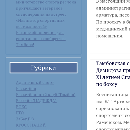
В настоящий м
министерство спорта региона
административ
приглашают ветеранов
спецоперации на встречу
арматура, пес
«Навигатор спортивных
По проекту в 
возможностей»
медицинский к
Важное обновление для
помещения.
спортивного сообщества
Тамбова!
Тамбовская 
Рубрики
Демидова пр
XI летней Сп
Адаптивный спорт
по боксу
Баскетбол
Воспитанница 
Баскетбольный клуб "Тамбов"
Бассейн "НАДЕЖДА"
им. Е.Т. Артю
БОКС
соревнований.
ГТО
спортсмены со
ЗаБег.РФ
Раменском. Ме
КРОСС НАЦИЙ
спорткомплекс