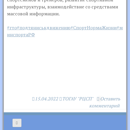
инфраструктуры, взаимодействие со средствами
массовой информации.
#гто
#подтяниськдвижению
#СпортНормаЖизни
#м
инспортаРФ
15.04.2022
ТОГАУ "РЦСП"
Оставить
комментарий