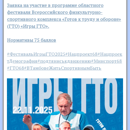
Заявка на участие в программе областного
фестиваля Всероссийского физкультурно-
спортивного комплекса «Готов к труду и обороне»
(ГТО) «Игры ГТО».
Нормативы 75 баллов
#ФестивальИгрыГТО2025
#Нацпроект68
#Нацпроек
тДемография
#подтяниськдвижению
#Минспорт68
#ГТО68
#ВТамбовеЖитьСпортивнымБыть