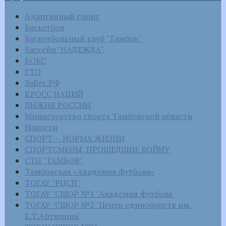
Адаптивный спорт
Баскетбол
Баскетбольный клуб "Тамбов"
Бассейн "НАДЕЖДА"
БОКС
ГТО
ЗаБег.РФ
КРОСС НАЦИЙ
ЛЫЖНЯ РОССИИ
Министерство спорта Тамбовской области
Новости
СПОРТ — НОРМА ЖИЗНИ
СПОРТСМЕНЫ, ПРОШЕДШИЕ ВОЙНУ
СТЦ "ТАМБОВ"
Тамбовская «Академия футбола»
ТОГАУ "РЦСП"
ТОГАУ "СШОР №1 "Академия футбола"
ТОГАУ "СШОР №2 "Центр единоборств им.
Е.Т.Артюхина"