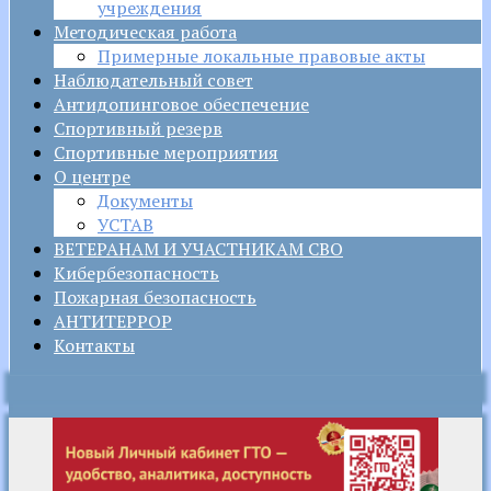
учреждения
Методическая работа
Примерные локальные правовые акты
Наблюдательный совет
Антидопинговое обеспечение
Спортивный резерв
Спортивные мероприятия
О центре
Документы
УСТАВ
ВЕТЕРАНАМ И УЧАСТНИКАМ СВО
Кибербезопасность
Пожарная безопасность
АНТИТЕРРОР
Контакты