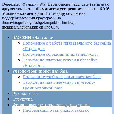
Deprecated: Функция WP_Dependencies->add_data() вызвана с
аргументом, который
считается устаревшим
с версии 6.9.0!
Условные комментарии IE игнорируются всеми
поддерживаемыми браузерами. in
/home/t/togufo/togufo.bget.ru/public_html/wp-
includes/functions.php on line 6170
БАССЕЙН «Надежда»
Положение о работе плавательного бассейна
«Надежда»
Положение об оказании платных услуг
Тарифы на платные услуги в бассейне
«Надежда»
Учебно-тренировочная база
Положение учебно-тренировочная база
Тарифы на платные услуги в учебно-
тренировочной базе
Руководство
Структура
Финансовая деятельность учреждения
Информация о закупках и заказах