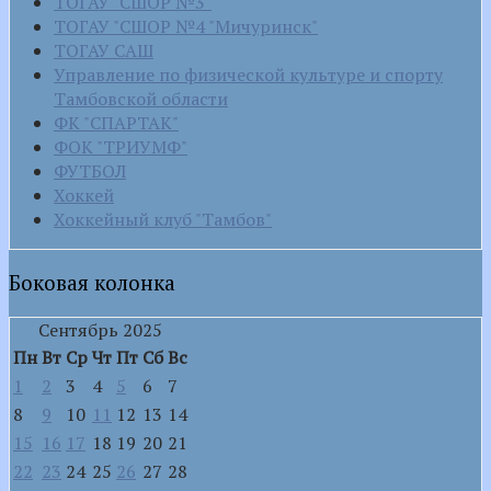
ТОГАУ "СШОР №3"
ТОГАУ "СШОР №4 "Мичуринск"
ТОГАУ САШ
Управление по физической культуре и спорту
Тамбовской области
ФК "СПАРТАК"
ФОК "ТРИУМФ"
ФУТБОЛ
Хоккей
Хоккейный клуб "Тамбов"
Боковая колонка
Сентябрь 2025
Пн
Вт
Ср
Чт
Пт
Сб
Вс
1
2
3
4
5
6
7
8
9
10
11
12
13
14
15
16
17
18
19
20
21
22
23
24
25
26
27
28