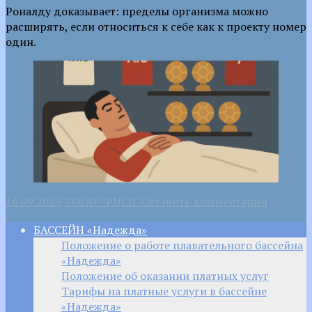
Роналду доказывает: пределы организма можно
расширять, если относиться к себе как к проекту номер
один.
16.09.2025
ТОГАУ "РЦСП"
Оставить комментарий
БАССЕЙН «Надежда»
Положение о работе плавательного бассейна
«Надежда»
Положение об оказании платных услуг
Тарифы на платные услуги в бассейне
«Надежда»