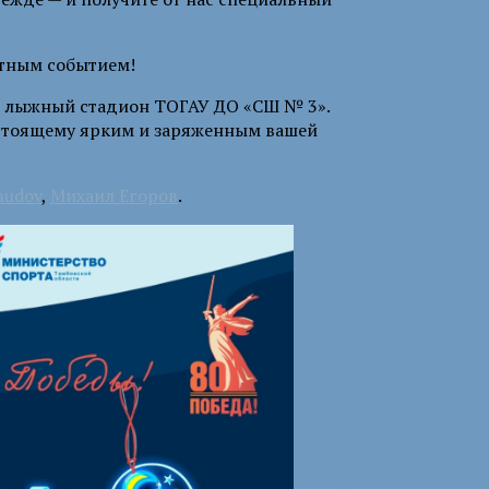
ятным событием!
А», лыжный стадион ТОГАУ ДО «СШ № 3».
астоящему ярким и заряженным вашей
mudov
,
Михаил Егоров
.