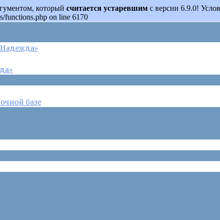
аргументом, который
считается устаревшим
с версии 6.9.0! Усл
s/functions.php on line 6170
 «Надежда»
жда»
очной базе