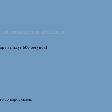
я, огромное спасибо за ваш
арт выйдут 600 бегунов!
те со взрослыми.