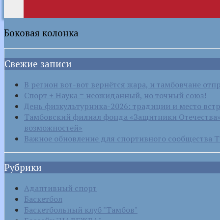
Боковая колонка
Свежие записи
В регион вот-вот вернётся жара, и тамбовчане отп
Спорт + Наука = неожиданный, но точный союз!
День физкультурника-2026: традиции и место вст
Тамбовский филиал фонда «Защитники Отечества» 
возможностей»
Важное обновление для спортивного сообщества Т
Рубрики
Адаптивный спорт
Баскетбол
Баскетбольный клуб "Тамбов"