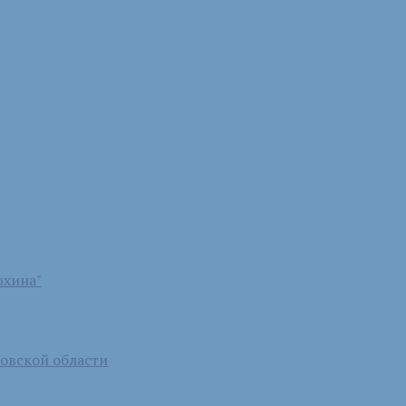
юхина"
бовской области