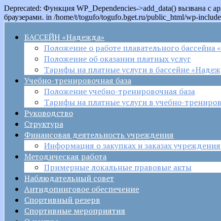
Deprecated: Функция WP_Dependencies->add_data() вызвана с 
браузерами. in /home/t/togufo/togufo.bget.ru/public_html/wp-include
БАССЕЙН «Надежда»
Положение о работе плавательного бассейна
Положение об оказании платных услуг
Тарифы на платные услуги в бассейне «Наде
Учебно-тренировочная база
Положение учебно-тренировочная база
Тарифы на платные услуги в учебно-трениров
Руководство
Структура
Финансовая деятельность учреждения
Информация о закупках и заказах учреждения
Методическая работа
Примерные локальные правовые акты
Наблюдательный совет
Антидопинговое обеспечение
Спортивный резерв
Спортивные мероприятия