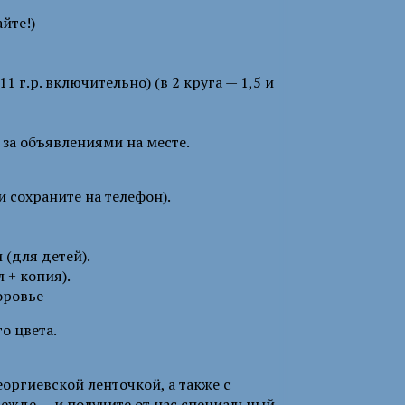
йте!)
1 г.р. включительно) (в 2 круга — 1,5 и
за объявлениями на месте.
 сохраните на телефон).
 (для детей).
 + копия).
оровье
о цвета.
оргиевской ленточкой, а также с
дежде — и получите от нас специальный