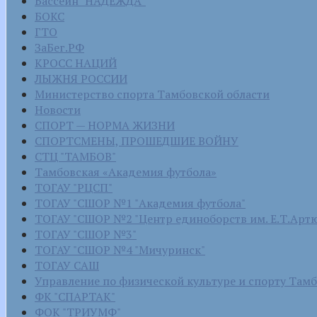
Бассейн "НАДЕЖДА"
БОКС
ГТО
ЗаБег.РФ
КРОСС НАЦИЙ
ЛЫЖНЯ РОССИИ
Министерство спорта Тамбовской области
Новости
СПОРТ — НОРМА ЖИЗНИ
СПОРТСМЕНЫ, ПРОШЕДШИЕ ВОЙНУ
СТЦ "ТАМБОВ"
Тамбовская «Академия футбола»
ТОГАУ "РЦСП"
ТОГАУ "СШОР №1 "Академия футбола"
ТОГАУ "СШОР №2 "Центр единоборств им. Е.Т.Арт
ТОГАУ "СШОР №3"
ТОГАУ "СШОР №4 "Мичуринск"
ТОГАУ САШ
Управление по физической культуре и спорту Там
ФК "СПАРТАК"
ФОК "ТРИУМФ"