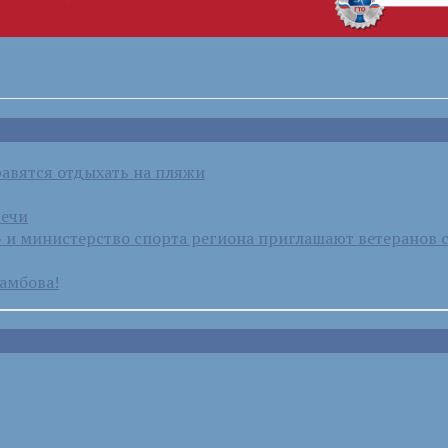
равятся отдыхать на пляжи
речи
и министерство спорта региона приглашают ветеранов 
амбова!