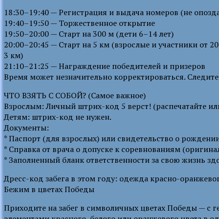
18:30–19:40 — Регистрация и выдача номеров (не опозда
19:40–19:50 — Торжественное открытие
19:50–20:00 — Старт на 300 м (дети 6–14 лет)
20:00–20:45 — Старт на 5 км (взрослые и участники от 201
3 км)
21:10–21:25 — Награждение победителей и призеров
Время может незначительно корректироваться. Следите 
ЧТО ВЗЯТЬ С СОБОЙ? (Самое важное)
Взрослым: Личный штрих-код 5 верст! (распечатайте или
Детям: штрих-код не нужен.
Документы:
* Паспорт (для взрослых) или свидетельство о рождении
* Справка от врача о допуске к соревнованиям (оригинал
* Заполненный бланк ответственности за свою жизнь зд
Дресс-код забега в этом году: одежда красно-оранжевог
Бежим в цветах Победы
Приходите на забег в символичных цветах Победы — с ге
элементами красного, белого или оранжевого цвета в о