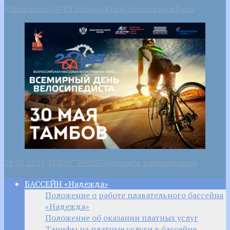
#Минспорт68
#ВТамбовеЖитьСпортивнымБыть
28.05.2025
ТОГАУ "РЦСП"
Оставить комментарий
БАССЕЙН «Надежда»
Положение о работе плавательного бассейна
«Надежда»
Положение об оказании платных услуг
Тарифы на платные услуги в бассейне