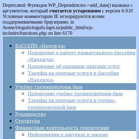
Deprecated: Функция WP_Dependencies->add_data() вызвана с
аргументом, который
считается устаревшим
с версии 6.9.0!
Условные комментарии IE игнорируются всеми
поддерживаемыми браузерами. in
/home/t/togufo/togufo.bget.ru/public_html/wp-
includes/functions.php on line 6170
БАССЕЙН «Надежда»
Положение о работе плавательного бассейна
«Надежда»
Положение об оказании платных услуг
Тарифы на платные услуги в бассейне
«Надежда»
Учебно-тренировочная база
Положение учебно-тренировочная база
Тарифы на платные услуги в учебно-
тренировочной базе
Руководство
Структура
Финансовая деятельность учреждения
Информация о закупках и заказах