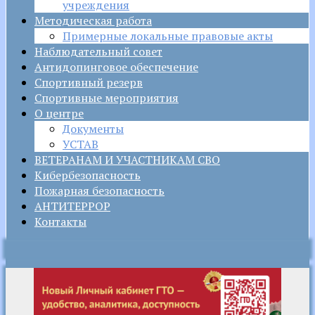
учреждения
Методическая работа
Примерные локальные правовые акты
Наблюдательный совет
Антидопинговое обеспечение
Спортивный резерв
Спортивные мероприятия
О центре
Документы
УСТАВ
ВЕТЕРАНАМ И УЧАСТНИКАМ СВО
Кибербезопасность
Пожарная безопасность
АНТИТЕРРОР
Контакты