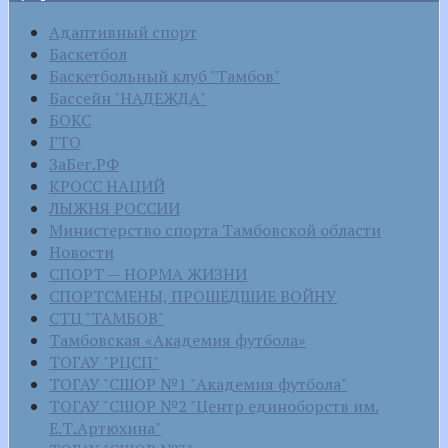
Адаптивный спорт
Баскетбол
Баскетбольный клуб "Тамбов"
Бассейн "НАДЕЖДА"
БОКС
ГТО
ЗаБег.РФ
КРОСС НАЦИЙ
ЛЫЖНЯ РОССИИ
Министерство спорта Тамбовской области
Новости
СПОРТ — НОРМА ЖИЗНИ
СПОРТСМЕНЫ, ПРОШЕДШИЕ ВОЙНУ
СТЦ "ТАМБОВ"
Тамбовская «Академия футбола»
ТОГАУ "РЦСП"
ТОГАУ "СШОР №1 "Академия футбола"
ТОГАУ "СШОР №2 "Центр единоборств им.
Е.Т.Артюхина"