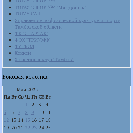
ТОГАУ "СШОР №3"
ТОГАУ "СШОР №4 "Мичуринск"
ТОГАУ САШ
Управление по физической культуре и спорту
Тамбовской области
ФК "СПАРТАК"
ФОК "ТРИУМФ"
ФУТБОЛ
Хоккей
Хоккейный клуб "Тамбов"
Боковая колонка
Май 2025
Пн
Вт
Ср
Чт
Пт
Сб
Вс
1
2
3
4
5
6
7
8
9
10
11
12
13
14
15
16
17
18
19
20
21
22
23
24
25