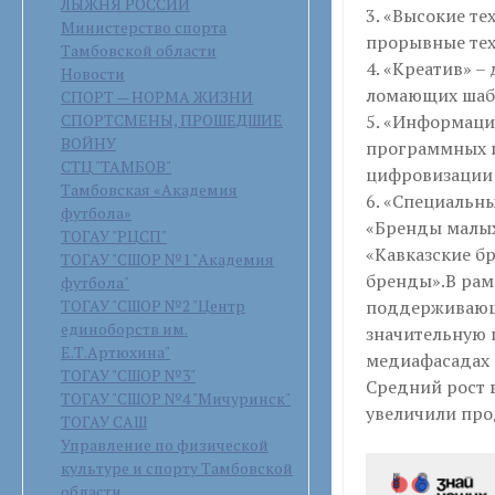
ЛЫЖНЯ РОССИИ
3. «Высокие т
Министерство спорта
прорывные тех
Тамбовской области
4. «Креатив» –
Новости
ломающих шаб
СПОРТ — НОРМА ЖИЗНИ
СПОРТСМЕНЫ, ПРОШЕДШИЕ
5. «Информаци
ВОЙНУ
программных и
СТЦ "ТАМБОВ"
цифровизации 
Тамбовская «Академия
6. «Специальн
футбола»
«Бренды малых
ТОГАУ "РЦСП"
«Кавказские б
ТОГАУ "СШОР №1 "Академия
бренды».В рам
футбола"
ТОГАУ "СШОР №2 "Центр
поддерживающ
единоборств им.
значительную 
Е.Т.Артюхина"
медиафасадах 
ТОГАУ "СШОР №3"
Средний рост 
ТОГАУ "СШОР №4 "Мичуринск"
увеличили прод
ТОГАУ САШ
Управление по физической
культуре и спорту Тамбовской
области