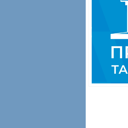
Навигация
по
записям