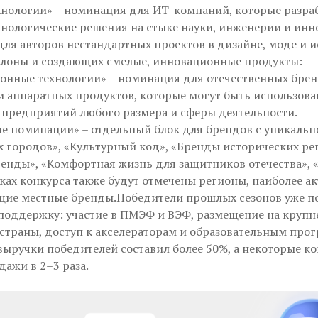
ехнологии» – номинация для ИТ-компаний, которые разр
нологические решения на стыке науки, инженерии и инн
 для авторов нестандартных проектов в дизайне, моде и и
лоны и создающих смелые, инновационные продукты:
онные технологии» – номинация для отечественных бре
 аппаратных продуктов, которые могут быть использова
предприятий любого размера и сферы деятельности.
ые номинации» – отдельный блок для брендов с уникальн
 городов», «Культурный код», «Бренды исторических ре
ренды», «Комфортная жизнь для защитников отечества»,
ках конкурса также будут отмечены регионы, наиболее а
ие местные бренды.Победители прошлых сезонов уже п
поддержку: участие в ПМЭФ и ВЭФ, размещение на круп
страны, доступ к акселераторам и образовательным про
выручки победителей составил более 50%, а некоторые к
ажи в 2–3 раза.