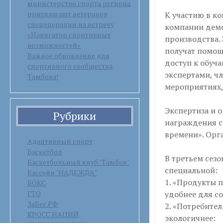
министерство спорта региона
приглашают ветеранов
К участию в к
спецоперации на встречу
компании демо
«Навигатор спортивных
производства.
возможностей»
получат помощ
Важное обновление для
доступ к обуч
спортивного сообщества
экспертами, чл
Тамбова!
мероприятиях,
Экспертиза и 
Рубрики
награждения с
времени». Орг
Адаптивный спорт
Баскетбол
В третьем сез
Баскетбольный клуб "Тамбов"
специальной:
Бассейн "НАДЕЖДА"
1. «Продукты п
БОКС
ГТО
удобнее для с
ЗаБег.РФ
2. «Потребител
КРОСС НАЦИЙ
экологичнее: