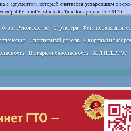
ана с аргументом, который
считается устаревшим
с верс
.ru/public_html/wp-includes/functions.php on line 6170
 база
Руководство
Структура
Финансовая деяте
Информация о
еспечение
Спортивный резерв
Спортивные меро
закупках и заказах
учреждения
опасность
Пожарная безопасность
АНТИТЕРРОР