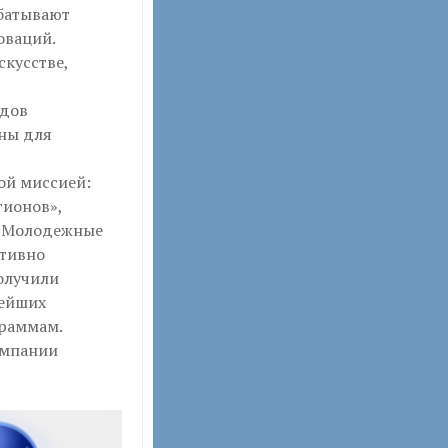
абатывают
оваций.
скусстве,
ндов
ны для
ой миссией:
гионов»,
 «Молодежные
ктивно
олучили
нейших
граммам.
омпании