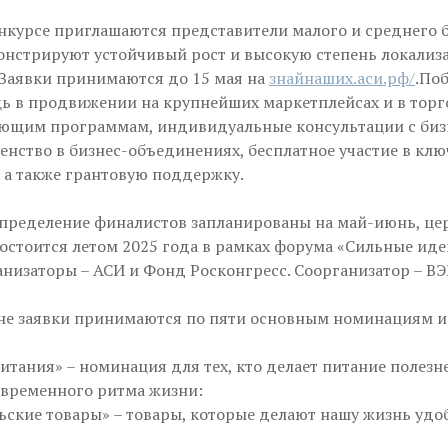
онкурсе приглашаются представители малого и среднего б
нстрируют устойчивый рост и высокую степень локализ
 Заявки принимаются до 15 мая на
знайнаших.аси.рф/
.По
ь в продвижении на крупнейших маркетплейсах и в торго
ающим программам, индивидуальные консультации с биз
енство в бизнес-объединениях, бесплатное участие в кл
 а также грантовую поддержку.
определение финалистов запланированы на май-июнь, ц
остоится летом 2025 года в рамках форума «Сильные иде
анизаторы – АСИ и Фонд Росконгресс. Соорганизатор – ВЭ
оне заявки принимаются по пяти основным номинациям и
итания» – номинация для тех, кто делает питание полезне
овременного ритма жизни:
ьские товары» – товары, которые делают нашу жизнь удоб