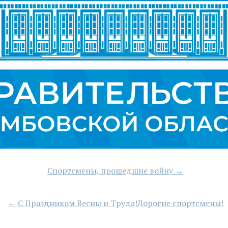
Спортсмены, прошедшие войну →
← С Праздником Весны и Труда!Дорогие спортсмены!