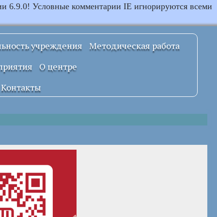
ии 6.9.0! Условные комментарии IE игнорируются всеми
льность учреждения
Методическая работа
Примерные
приятия
О центре
локальные
правовые акты
Документы
Контакты
УСТАВ