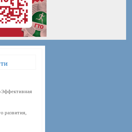
сти
 «Эффективная
о развития,