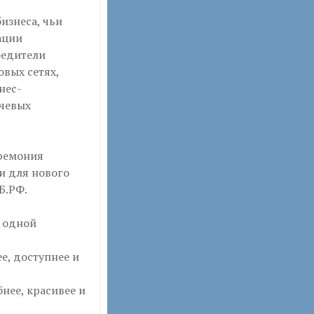
изнеса, чьи
ации
бедители
вых сетях,
нес-
ючевых
еремония
и для нового
Б.РФ.
 одной
е, доступнее и
нее, красивее и