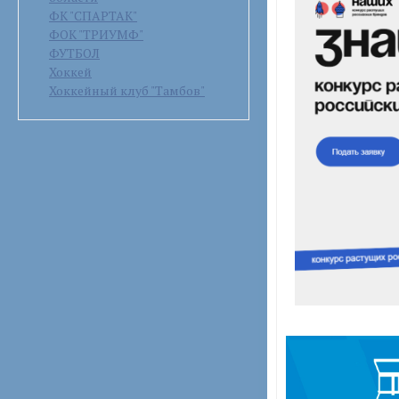
ФК "СПАРТАК"
ФОК "ТРИУМФ"
ФУТБОЛ
Хоккей
Хоккейный клуб "Тамбов"