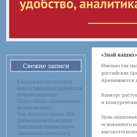
«Знай наших»
Свежие записи
Именно так на
российских бр
принимаются д
В регион вот-вот вернётся
жара, и тамбовчане отправятся
отдыхать на пляжи
Конкурс расту
Спорт + Наука = неожиданный,
и конкурентна
но точный союз!
День физкультурника-2026:
Цель национал
традиции и место встречи
основанного н
Тамбовский филиал фонда
высокотехноло
«Защитники Отечества» и