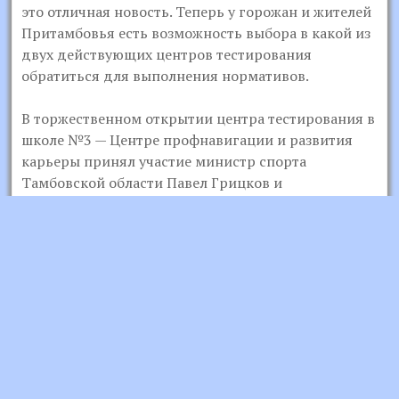
это отличная новость. Теперь у горожан и жителей
Притамбовья есть возможность выбора в какой из
двух действующих центров тестирования
обратиться для выполнения нормативов.
В торжественном открытии центра тестирования в
школе №3 — Центре профнавигации и развития
карьеры принял участие министр спорта
Тамбовской области Павел Грицков и
представитель регионального оператора ГТО,
заместитель директора по методической работе
ТОГАУ РЦСП Юлия Проскурякова.
Об открытии центра тестирования в сюжете
телекомпании «Новый век»
Развитие комплекса ГТО – одно из основных
направлений государственной программы
«Развитие физической культуры и спорта».