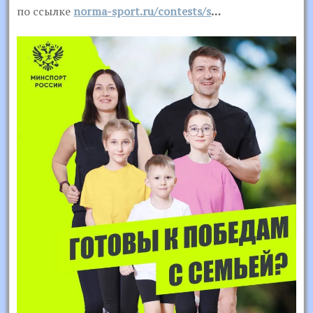
по ссылке
norma-sport.ru/contests/s
…