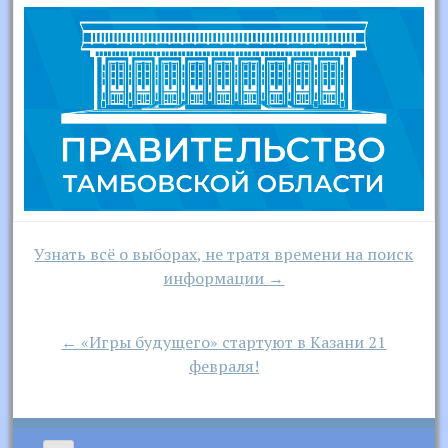
Навигация
Узнать всё о выборах, не тратя времени на поиск
по
информации →
записям
← «Игры будущего» стартуют в Казани 21
февраля!