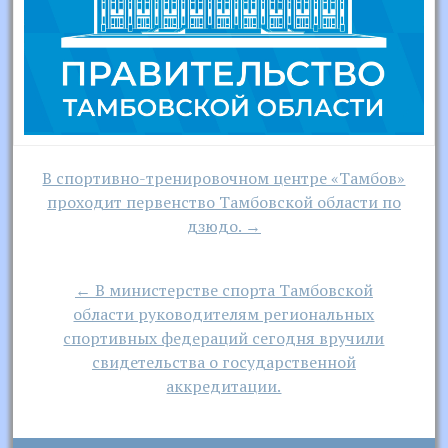
Навигация
В спортивно-тренировочном центре «Тамбов»
по
проходит первенство Тамбовской области по
записям
дзюдо. →
← В министерстве спорта Тамбовской
области руководителям региональных
спортивных федераций сегодня вручили
свидетельства о государственной
аккредитации.