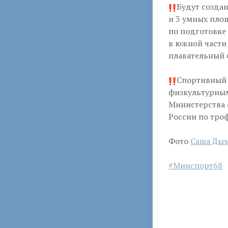
Будут созда
и 3 умных пло
по подготовке
в южной части 
плавательный 
Спортивный 
физкультурны
Министерства 
России по тро
Фото
Саша Ды
#Минспорт68