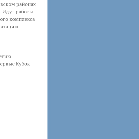
овском районах
. Идут работы
ого комплекса
луатацию
етию
первые Кубок