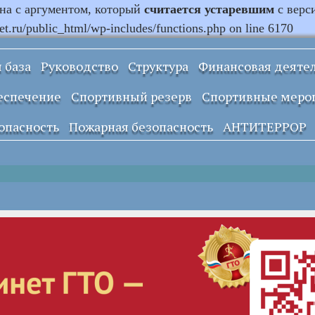
ана с аргументом, который
считается устаревшим
с верс
.ru/public_html/wp-includes/functions.php on line 6170
 база
Руководство
Структура
Финансовая деяте
Информация о
еспечение
Спортивный резерв
Спортивные меро
закупках и заказах
учреждения
опасность
Пожарная безопасность
АНТИТЕРРОР