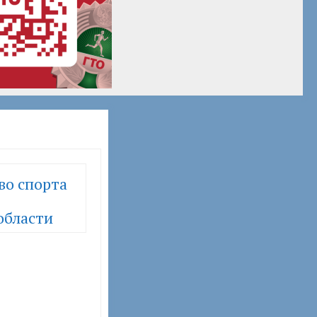
во спорта
области