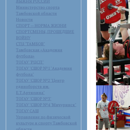
ЛЫЖНЯ РОССИИ
Министерство спорта
Тамбовской области
Новости
СПОРТ — НОРМА ЖИЗНИ
СПОРТСМЕНЫ, ПРОШЕДШИЕ
ВОЙНУ
СТЦ "ТАМБОВ"
Тамбовская «Академия
футбола»
ТОГАУ "РЦСП"
ТОГАУ "СШОР №1 "Академия
футбола"
ТОГАУ "СШОР №2 "Центр
единоборств им.
Е.Т.Артюхина"
ТОГАУ "СШОР №3"
ТОГАУ "СШОР №4 "Мичуринск"
ТОГАУ САШ
Управление по физической
культуре и спорту Тамбовской
области