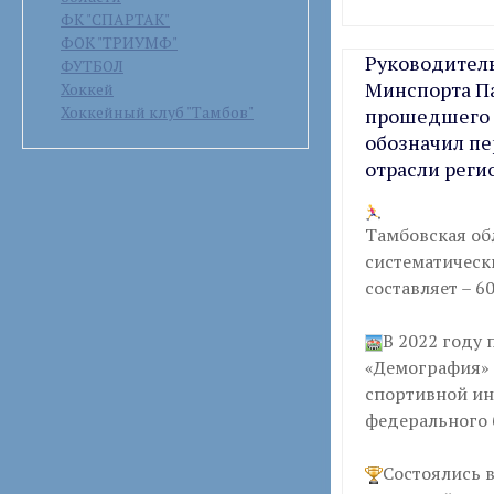
ФК "СПАРТАК"
ФОК "ТРИУМФ"
Руководитель
ФУТБОЛ
Минспорта Па
Хоккей
Хоккейный клуб "Тамбов"
прошедшего с
обозначил п
отрасли реги
Тамбовская обл
систематическ
составляет – 6
В 2022 году
«Демография» 
спортивной инф
федерального 
Состоялись 