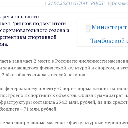
27.04.2023
ТОГАУ "РЦСП"
Остави
 регионального
вел Грицков подвел итоги
Министерст
оревновательного сезона и
ерспективы спортивной
Тамбовской 
она.
асть занимает 2 место в России по численности населен
и занимающегося физической культурой и спортом, и это
0,2 % от общего числа жителей региона.
 по федеральному проекту «Спорт – норма жизни» национ
построено 8 спортивных объектов. Общая сумма затрат н
раструктуры составила 234,3 млн. рублей, из них средст
бюджета – 71 млн. рублей.
все запланированные массовые физкультурные мероприяти