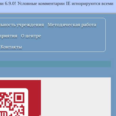
ии 6.9.0! Условные комментарии IE игнорируются всеми
льность учреждения
Методическая работа
Примерные
приятия
О центре
локальные
правовые акты
Документы
Контакты
УСТАВ