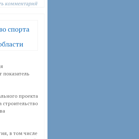
ть комментарий
во спорта
области
ия
т показатель
ального проекта
а строительство
ва
я, в том числе