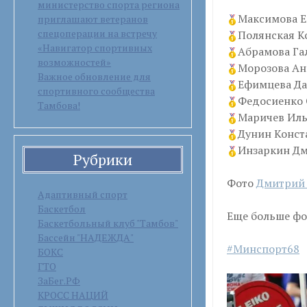
министерство спорта региона
Максимова Е
приглашают ветеранов
спецоперации на встречу
Полянская Кс
«Навигатор спортивных
Абрамова Га
возможностей»
Морозова Ан
Важное обновление для
Ефимцева Да
спортивного сообщества
Федосиенко 
Тамбова!
Маричев Иль
Дунин Конст
Инзаркин Дм
Рубрики
Фото
Дмитрий 
Адаптивный спорт
Баскетбол
Еще больше фо
Баскетбольный клуб "Тамбов"
Бассейн "НАДЕЖДА"
#Минспорт68
БОКС
ГТО
ЗаБег.РФ
КРОСС НАЦИЙ