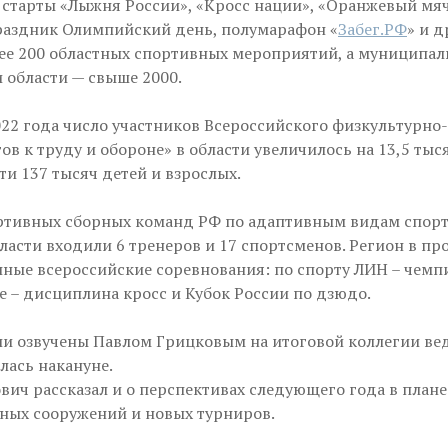
 старты «Лыжня России», «Кросс нации», «Оранжевый мя
аздник Олимпийский день, полумарафон «
Забег.РФ
» и д
ее 200 областных спортивных мероприятий, а муниципа
 области — свыше 2000.
022 года число участников Всероссийского физкультурно
ов к труду и обороне» в области увеличилось на 13,5 тыс
ти 137 тысяч детей и взрослых.
ортивных сборных команд РФ по адаптивным видам спорт
ласти входили 6 тренеров и 17 спортсменов. Регион в п
ные всероссийские соревнования: по спорту ЛИН – чемп
е – дисциплина кросс и Кубок России по дзюдо.
и озвучены Павлом Грицковым на итоговой коллегии ве
лась накануне.
вич рассказал и о перспективах следующего года в плане
ных сооружений и новых турниров.