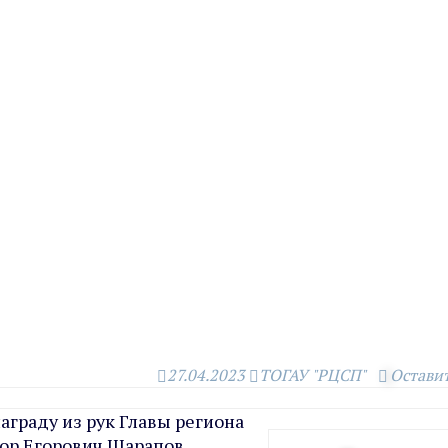
27.04.2023
ТОГАУ "РЦСП"
Остави
аграду из рук Главы региона
тор Егорович Шарапов