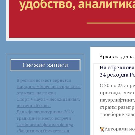
Архив за день: 
Свежие записи
На соревнова
24 рекорда Р
В регион вот-вот вернётся
С 20 по 23 апр
жара, и тамбовчане отправятся
проходил чемп
отдыхать на пляжи
Спорт + Наука = неожиданный,
пауэрлифтингу
но точный союз!
страны разыгр
День физкультурника-2026:
троеборье клас
традиции и место встречи
Тамбовский филиал фонда
Авторами но
«Защитники Отечества» и