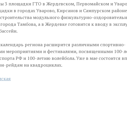
ны 3 площадки ГТО в Жердевском, Первомайском и Увар
щадки в городах Уварово, Кирсанов и Сампурском районе
 строительства модульного физкультурно-оздоровительн
города Тамбова, а в Жердевке готовится к вводу в эксп
бассейн.
календарь региона расширится различными спортивно-
ми мероприятиями и фестивалями, посвященными 100-л
спорта РФ и 100-летию волейбола. Уже в мае состоится в
фи-рейдам на квадроциклах.
мская