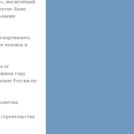
ч», масштабный
ругие. Было
льными
-спортивного
яч человек и
а от
рошлом году
ионат России по
домства,
 строительства