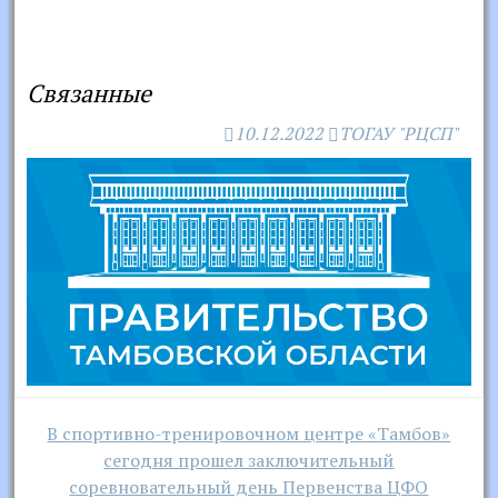
Связанные
10.12.2022
ТОГАУ "РЦСП"
Навигация
В спортивно-тренировочном центре «Тамбов»
по
сегодня прошел заключительный
записям
соревновательный день Первенства ЦФО