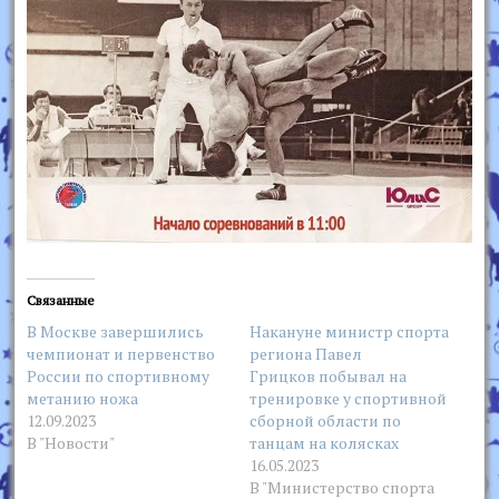
Связанные
В Москве завершились
Накануне министр спорта
чемпионат и первенство
региона Павел
России по спортивному
Грицков побывал на
метанию ножа
тренировке у спортивной
12.09.2023
сборной области по
В "Новости"
танцам на колясках
16.05.2023
В "Министерство спорта