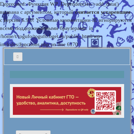
Deprecated: Функция WP_Dependencies->add_data()
вызвана с аргументом, который
считается устаревшим
с версии 6.9.0! Условные комментарии IE игнорируются
всеми поддерживаемыми браузерами. in
/home/t/togufo/togufo.bget.ru/public_html/wp-
includes/functions.php on line 6170