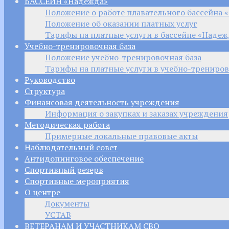
БАССЕЙН «Надежда»
Положение о работе плавательного бассейна 
Положение об оказании платных услуг
Тарифы на платные услуги в бассейне «Надеж
Учебно-тренировочная база
Положение учебно-тренировочная база
Тарифы на платные услуги в учебно-трениров
Руководство
Структура
Финансовая деятельность учреждения
Информация о закупках и заказах учреждения
Методическая работа
Примерные локальные правовые акты
Наблюдательный совет
Антидопинговое обеспечение
Спортивный резерв
Спортивные мероприятия
О центре
Документы
УСТАВ
ВЕТЕРАНАМ И УЧАСТНИКАМ СВО