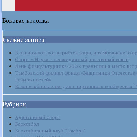
Боковая колонка
Свежие записи
В регион вот-вот вернётся жара, и тамбовчане отп
Спорт + Наука = неожиданный, но точный союз!
День физкультурника-2026: традиции и место вст
Тамбовский филиал фонда «Защитники Отечества» 
возможностей»
Важное обновление для спортивного сообщества Т
Рубрики
Адаптивный спорт
Баскетбол
Баскетбольный клуб "Тамбов"