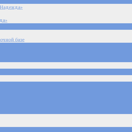
«Надежда»
да»
очной базе