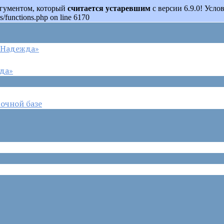
аргументом, который
считается устаревшим
с версии 6.9.0! Усл
s/functions.php on line 6170
 «Надежда»
жда»
очной базе