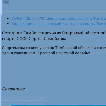
ТОГАУ "СШОР №2 "Центр единоборств им. Е.Т.Арт
Управление по физической культуре и спорту Тамб
Сегодня в Тамбове проходит Открытый областной 
спорта СССР Сергея Самойлова
Спортсмены со всех уголков Тамбовской области и сосе
Удачи участникам! Красивой и честной борьбы!
Связанные
13.10.2022
ТОГАУ "РЦСП"