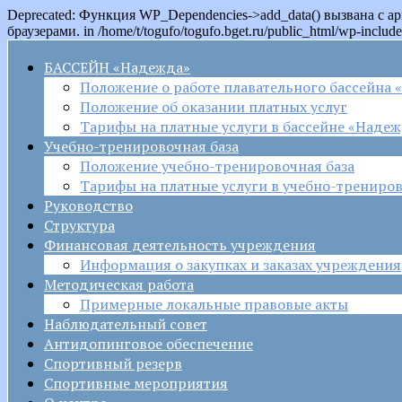
Deprecated: Функция WP_Dependencies->add_data() вызвана с 
браузерами. in /home/t/togufo/togufo.bget.ru/public_html/wp-include
БАССЕЙН «Надежда»
Положение о работе плавательного бассейна
Положение об оказании платных услуг
Тарифы на платные услуги в бассейне «Наде
Учебно-тренировочная база
Положение учебно-тренировочная база
Тарифы на платные услуги в учебно-трениров
Руководство
Структура
Финансовая деятельность учреждения
Информация о закупках и заказах учреждения
Методическая работа
Примерные локальные правовые акты
Наблюдательный совет
Антидопинговое обеспечение
Спортивный резерв
Спортивные мероприятия