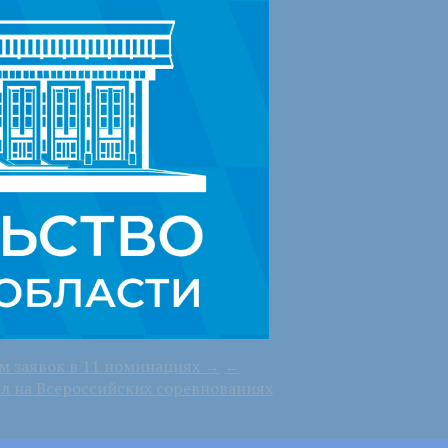
м заявок в 11 номинациях →
←
л на Всероссийских соревнованиях