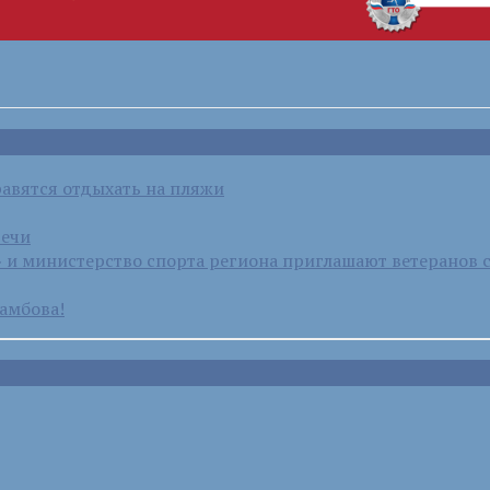
равятся отдыхать на пляжи
речи
и министерство спорта региона приглашают ветеранов 
амбова!