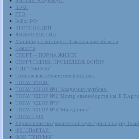
Бассейн "НАДЕЖДА"
БОКС
ГТО
ЗаБег.РФ
КРОСС НАЦИЙ
ЛЫЖНЯ РОССИИ
Министерство спорта Тамбовской области
Новости
СПОРТ — НОРМА ЖИЗНИ
СПОРТСМЕНЫ, ПРОШЕДШИЕ ВОЙНУ
СТЦ "ТАМБОВ"
Тамбовская «Академия футбола»
ТОГАУ "РЦСП"
ТОГАУ "СШОР №1 "Академия футбола"
ТОГАУ "СШОР №2 "Центр единоборств им. Е.Т.Арт
ТОГАУ "СШОР №3"
ТОГАУ "СШОР №4 "Мичуринск"
ТОГАУ САШ
Управление по физической культуре и спорту Там
ФК "СПАРТАК"
ФОК "ТРИУМФ"