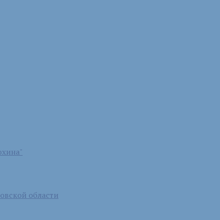
юхина"
бовской области