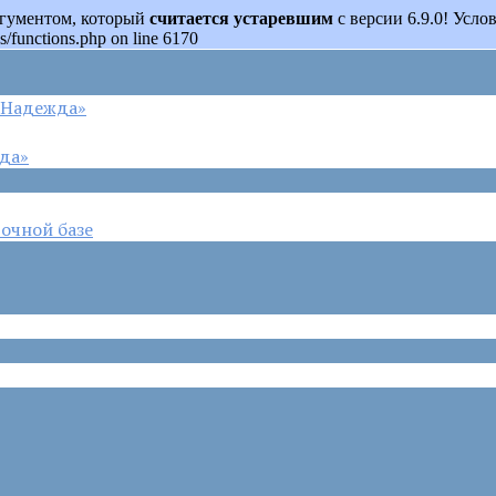
аргументом, который
считается устаревшим
с версии 6.9.0! Усл
s/functions.php on line 6170
 «Надежда»
жда»
очной базе