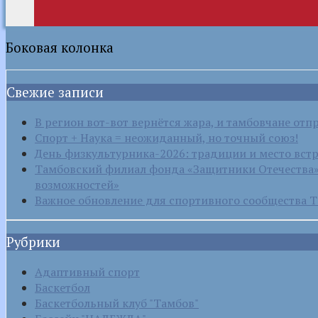
Боковая колонка
Свежие записи
В регион вот-вот вернётся жара, и тамбовчане отп
Спорт + Наука = неожиданный, но точный союз!
День физкультурника-2026: традиции и место вст
Тамбовский филиал фонда «Защитники Отечества» 
возможностей»
Важное обновление для спортивного сообщества Т
Рубрики
Адаптивный спорт
Баскетбол
Баскетбольный клуб "Тамбов"