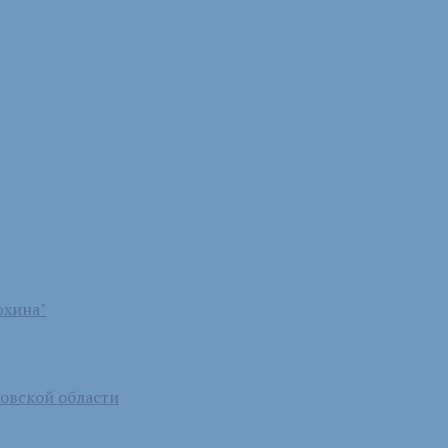
юхина"
бовской области