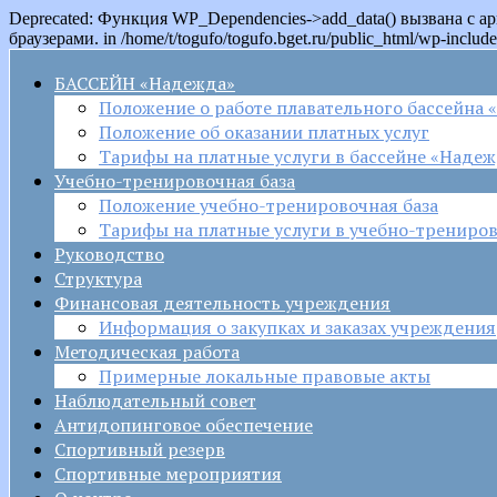
Deprecated: Функция WP_Dependencies->add_data() вызвана с 
браузерами. in /home/t/togufo/togufo.bget.ru/public_html/wp-include
БАССЕЙН «Надежда»
Положение о работе плавательного бассейна
Положение об оказании платных услуг
Тарифы на платные услуги в бассейне «Наде
Учебно-тренировочная база
Положение учебно-тренировочная база
Тарифы на платные услуги в учебно-трениров
Руководство
Структура
Финансовая деятельность учреждения
Информация о закупках и заказах учреждения
Методическая работа
Примерные локальные правовые акты
Наблюдательный совет
Антидопинговое обеспечение
Спортивный резерв
Спортивные мероприятия