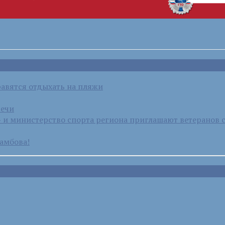
равятся отдыхать на пляжи
речи
и министерство спорта региона приглашают ветеранов 
амбова!