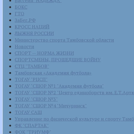
Бассейн "НАДЕЖДА"
БОКС
ГТО
ЗаБег.РФ
КРОСС НАЦИЙ
ЛЫЖНЯ РОССИИ
Министерство спорта Тамбовской области
Новости
СПОРТ — НОРМА ЖИЗНИ
СПОРТСМЕНЫ, ПРОШЕДШИЕ ВОЙНУ
СТЦ "ТАМБОВ"
Тамбовская «Академия футбола»
ТОГАУ "РЦСП"
ТОГАУ "СШОР №1 "Академия футбола"
ТОГАУ "СШОР №2 "Центр единоборств им. Е.Т.Арт
ТОГАУ "СШОР №3"
ТОГАУ "СШОР №4 "Мичуринск"
ТОГАУ САШ
Управление по физической культуре и спорту Там
ФК "СПАРТАК"
ФОК "ТРИУМФ"