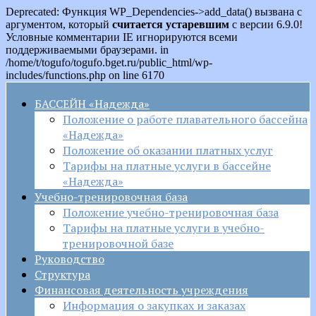
Deprecated: Функция WP_Dependencies->add_data() вызвана с
аргументом, который
считается устаревшим
с версии 6.9.0!
Условные комментарии IE игнорируются всеми
поддерживаемыми браузерами. in
/home/t/togufo/togufo.bget.ru/public_html/wp-
includes/functions.php on line 6170
БАССЕЙН «Надежда»
Положение о работе плавательного бассейна
«Надежда»
Положение об оказании платных услуг
Тарифы на платные услуги в бассейне
«Надежда»
Учебно-тренировочная база
Положение учебно-тренировочная база
Тарифы на платные услуги в учебно-
тренировочной базе
Руководство
Структура
Финансовая деятельность учреждения
Информация о закупках и заказах