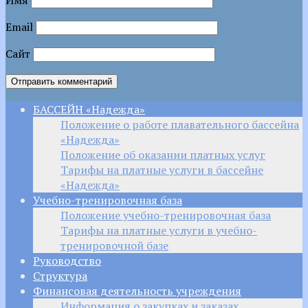
Email
Сайт
БАССЕЙН «Надежда»
Положение о работе плавательного бассейна
«Надежда»
Положение об оказании платных услуг
Тарифы на платные услуги в бассейне
«Надежда»
Учебно-тренировочная база
Положение учебно-тренировочная база
Тарифы на платные услуги в учебно-
тренировочной базе
Руководство
Структура
Финансовая деятельность учреждения
Информация о закупках и заказах