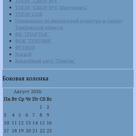
ТОГАУ "СШОР №3"
ТОГАУ "СШОР №4 "Мичуринск"
ТОГАУ САШ
Управление по физической культуре и спорту
Тамбовской области
ФК "СПАРТАК"
ФОК "ТРИУМФ"
ФУТБОЛ
Хоккей
Хоккейный клуб "Тамбов"
Боковая колонка
Август 2026
Пн
Вт
Ср
Чт
Пт
Сб
Вс
1
2
3
4
5
6
7
8
9
10
11
12
13
14
15
16
17
18
19
20
21
22
23