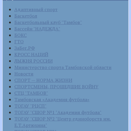
Адаптивный спорт
Баскетбол
Баскетбольный клуб "Тамбов"
Бассейн "НАДЕЖДА"
БОКС
ГТО
ЗаБег.РФ
КРОСС НАЦИЙ
ЛЫЖНЯ РОССИИ
Министерство спорта Тамбовской области
Новости
СПОРТ — НОРМА ЖИЗНИ
СПОРТСМЕНЫ, ПРОШЕДШИЕ ВОЙНУ
СТЦ "ТАМБОВ"
Тамбовская «Академия футбола»
ТОГАУ "РЦСП"
ТОГАУ "СШОР №1 "Академия футбола"
ТОГАУ "СШОР №2 "Центр единоборств им.
Е.Т.Артюхина"