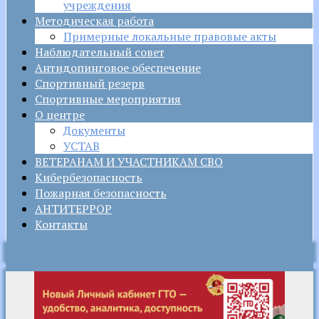
учреждения
Методическая работа
Примерные локальные правовые акты
Наблюдательный совет
Антидопинговое обеспечение
Спортивный резерв
Спортивные мероприятия
О центре
Документы
УСТАВ
ВЕТЕРАНАМ И УЧАСТНИКАМ СВО
Кибербезопасность
Пожарная безопасность
АНТИТЕРРОР
Контакты