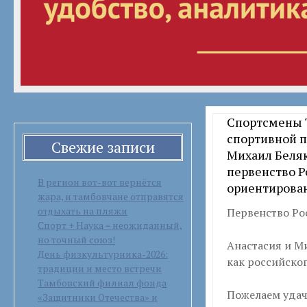
Спортсмены 
спортивной п
Свежие записи
Михаил Беляк
первенство Р
В регион вот-вот вернётся
ориентирова
жара, и тамбовчане отправятся
отдыхать на пляжи
Первенство Ро
Спорт + Наука = неожиданный,
но точный союз!
Анастасия и М
День физкультурника-2026:
как российског
традиции и место встречи
Тамбовский филиал фонда
Пожелаем удач
«Защитники Отечества» и