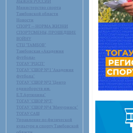
ЛЫЖНЯ РОССИИ
Министерство спорта
Тамбовской области
Новости
СПОРТ — НОРМА ЖИЗНИ
СПОРТСМЕНЫ, ПРОШЕДШИЕ
ВОЙНУ
СТЦ "ТАМБОВ"
Тамбовская «Академия
футбола»
ТОГАУ "РЦСП"
ТОГАУ "СШОР №1 "Академия
футбола"
ТОГАУ "СШОР №2 "Центр
единоборств им.
Е.Т.Артюхина"
ТОГАУ "СШОР №3"
ТОГАУ "СШОР №4 "Мичуринск"
ТОГАУ САШ
Управление по физической
культуре и спорту Тамбовской
области