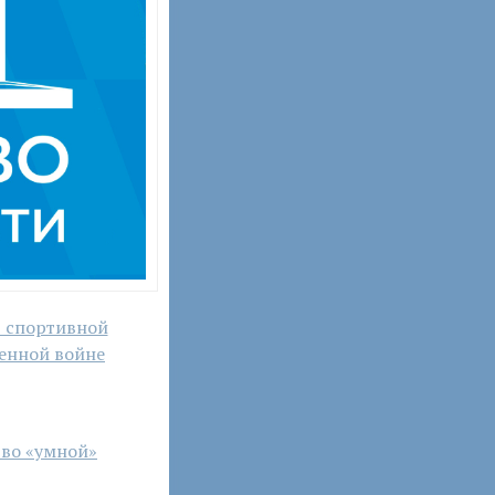
р спортивной
венной войне
тво «умной»