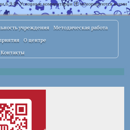
ии 6.9.0! Условные комментарии IE игнорируются всеми
льность учреждения
Методическая работа
Примерные
приятия
О центре
локальные
правовые акты
Документы
Контакты
УСТАВ