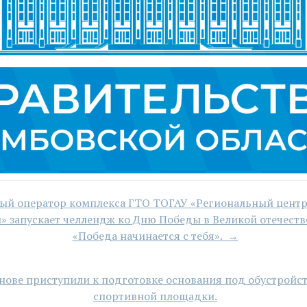
ый оператор комплекса ГТО ТОГАУ «Региональный цент
» запускает челлендж ко Дню Победы в Великой отечест
«Победа начинается с тебя». →
нове приступили к подготовке основания под обустройс
спортивной площадки.