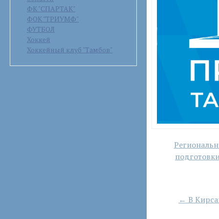
ФК "СПАРТАК"
ФОК "ТРИУМФ"
ФУТБОЛ
Хоккей
Хоккейный клуб "Тамбов"
Навигация
Региональн
по
подготовки
записям
← В Кирса