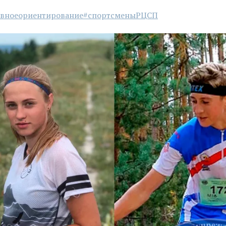
ивноеориентирование
#спортсменыРЦСП