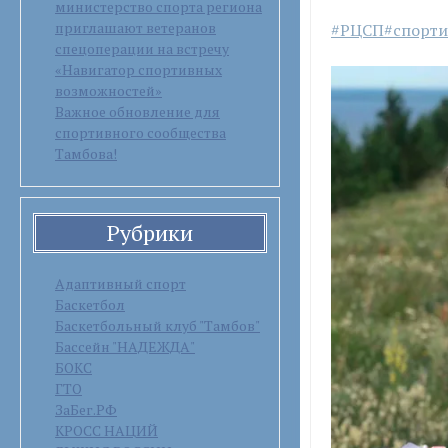
министерство спорта региона
приглашают ветеранов
#РЦСП
#спорт
спецоперации на встречу
«Навигатор спортивных
возможностей»
Важное обновление для
спортивного сообщества
Тамбова!
Рубрики
Адаптивный спорт
Баскетбол
Баскетбольный клуб "Тамбов"
Бассейн "НАДЕЖДА"
БОКС
ГТО
ЗаБег.РФ
КРОСС НАЦИЙ