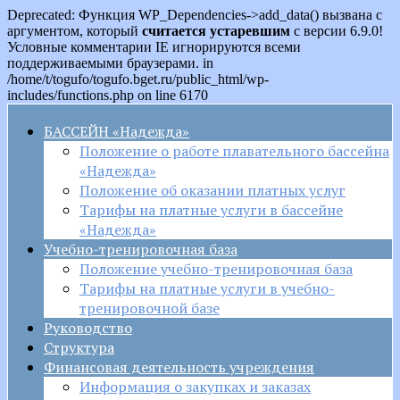
Deprecated: Функция WP_Dependencies->add_data() вызвана с
аргументом, который
считается устаревшим
с версии 6.9.0!
Условные комментарии IE игнорируются всеми
поддерживаемыми браузерами. in
/home/t/togufo/togufo.bget.ru/public_html/wp-
includes/functions.php on line 6170
БАССЕЙН «Надежда»
Положение о работе плавательного бассейна
«Надежда»
Положение об оказании платных услуг
Тарифы на платные услуги в бассейне
«Надежда»
Учебно-тренировочная база
Положение учебно-тренировочная база
Тарифы на платные услуги в учебно-
тренировочной базе
Руководство
Структура
Финансовая деятельность учреждения
Информация о закупках и заказах