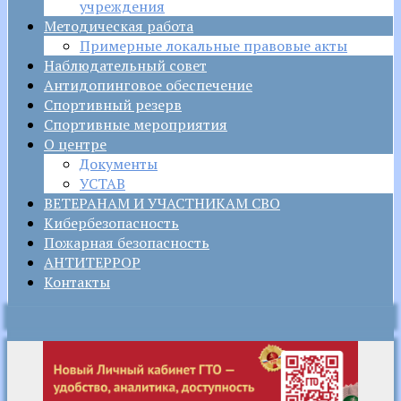
учреждения
Методическая работа
Примерные локальные правовые акты
Наблюдательный совет
Антидопинговое обеспечение
Спортивный резерв
Спортивные мероприятия
О центре
Документы
УСТАВ
ВЕТЕРАНАМ И УЧАСТНИКАМ СВО
Кибербезопасность
Пожарная безопасность
АНТИТЕРРОР
Контакты