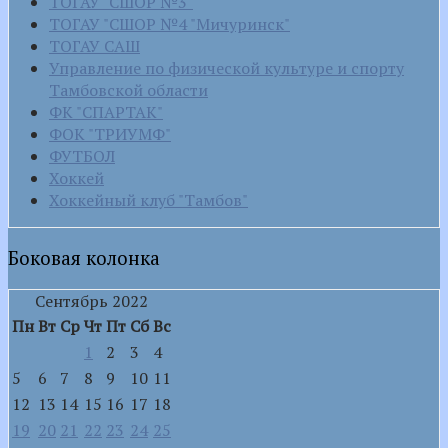
ТОГАУ "СШОР №3"
ТОГАУ "СШОР №4 "Мичуринск"
ТОГАУ САШ
Управление по физической культуре и спорту
Тамбовской области
ФК "СПАРТАК"
ФОК "ТРИУМФ"
ФУТБОЛ
Хоккей
Хоккейный клуб "Тамбов"
Боковая колонка
Сентябрь 2022
Пн
Вт
Ср
Чт
Пт
Сб
Вс
1
2
3
4
5
6
7
8
9
10
11
12
13
14
15
16
17
18
19
20
21
22
23
24
25