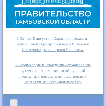
Навигация
С 25 по 30 августа в Саранске проходит
по
финальный турнир по дзюдо XI летней
записям
Спартакиады учащихся России →
← Фольклорный праздник «Атмановские
кулАчки» – традиционный русский
праздник с народными гуляньями и
настоящими кулачными боями