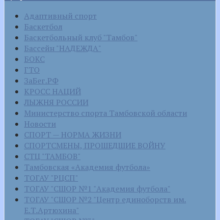
Адаптивный спорт
Баскетбол
Баскетбольный клуб "Тамбов"
Бассейн "НАДЕЖДА"
БОКС
ГТО
ЗаБег.РФ
КРОСС НАЦИЙ
ЛЫЖНЯ РОССИИ
Министерство спорта Тамбовской области
Новости
СПОРТ — НОРМА ЖИЗНИ
СПОРТСМЕНЫ, ПРОШЕДШИЕ ВОЙНУ
СТЦ "ТАМБОВ"
Тамбовская «Академия футбола»
ТОГАУ "РЦСП"
ТОГАУ "СШОР №1 "Академия футбола"
ТОГАУ "СШОР №2 "Центр единоборств им.
Е.Т.Артюхина"