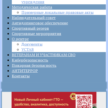
учреждения
Методическая работа
Примерные локальные правовые акты
Наблюдательный совет
Антидопинговое обеспечение
Спортивный резерв
Спортивные мероприятия
О центре
Документы
УСТАВ
ВЕТЕРАНАМ И УЧАСТНИКАМ СВО
Кибербезопасность
Пожарная безопасность
АНТИТЕРРОР
Контакты