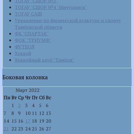
ТОГАУ "СШОР №3"
ТОГАУ "СШОР №4 "Мичуринск"
ТОГАУ САШ
Управление по физической культуре и спорту
Тамбовской области
ФК "СПАРТАК"
ФОК "ТРИУМФ"
ФУТБОЛ
Хоккей
Хоккейный клуб "Тамбов"
Боковая колонка
Март 2022
Пн
Вт
Ср
Чт
Пт
Сб
Вс
1
2
3
4
5
6
7
8
9
10
11
12
13
14
15
16
17
18
19
20
21
22
23
24
25
26
27