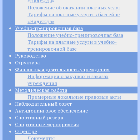
«Надежда»
Положение об оказании платных услуг
Тарифы на платные услуги в бассейне
«Надежда»
Учебно-тренировочная база
Положение учебно-тренировочная база
Тарифы на платные услуги в учебно-
тренировочной базе
Руководство
Структура
Финансовая деятельность учреждения
Информация о закупках и заказах
учреждения
Методическая работа
Примерные локальные правовые акты
Наблюдательный совет
Антидопинговое обеспечение
Спортивный резерв
Спортивные мероприятия
О центре
Документы