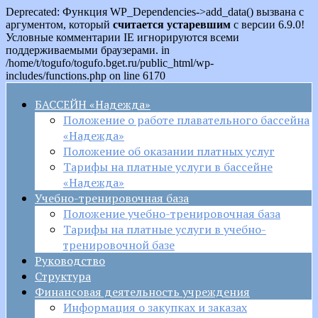
Deprecated: Функция WP_Dependencies->add_data() вызвана с
аргументом, который
считается устаревшим
с версии 6.9.0!
Условные комментарии IE игнорируются всеми
поддерживаемыми браузерами. in
/home/t/togufo/togufo.bget.ru/public_html/wp-
includes/functions.php on line 6170
БАССЕЙН «Надежда»
Положение о работе плавательного бассейна
«Надежда»
Положение об оказании платных услуг
Тарифы на платные услуги в бассейне
«Надежда»
Учебно-тренировочная база
Положение учебно-тренировочная база
Тарифы на платные услуги в учебно-
тренировочной базе
Руководство
Структура
Финансовая деятельность учреждения
Информация о закупках и заказах