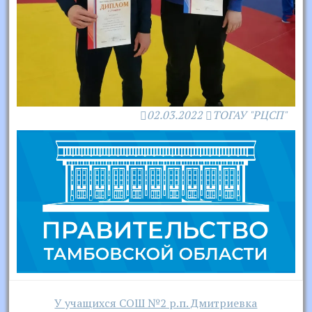
02.03.2022
ТОГАУ "РЦСП"
Навигация
У учащихся СОШ №2 р.п. Дмитриевка