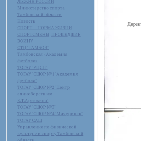
ЛЫЖНЯ РОССИИ
Министерство спорта
Тамбовской области
Новости
СПОРТ — НОРМА ЖИЗНИ
СПОРТСМЕНЫ, ПРОШЕДШИЕ
ВОЙНУ
СТЦ "ТАМБОВ"
Тамбовская «Академия
футбола»
ТОГАУ "РЦСП"
ТОГАУ "СШОР №1 "Академия
футбола"
ТОГАУ "СШОР №2 "Центр
единоборств им.
Е.Т.Артюхина"
ТОГАУ "СШОР №3"
ТОГАУ "СШОР №4 "Мичуринск"
ТОГАУ САШ
Управление по физической
культуре и спорту Тамбовской
области