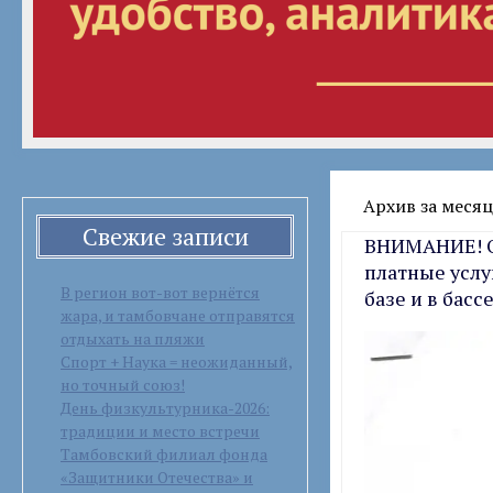
Архив за месяц
Свежие записи
ВНИМАНИЕ! О
платные услу
В регион вот-вот вернётся
базе и в бас
жара, и тамбовчане отправятся
отдыхать на пляжи
Спорт + Наука = неожиданный,
но точный союз!
День физкультурника-2026:
традиции и место встречи
Тамбовский филиал фонда
«Защитники Отечества» и