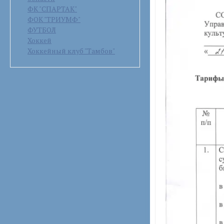
ФК "СПАРТАК"
ФОК "ТРИУМФ"
ФУТБОЛ
Хоккей
Хоккейный клуб "Тамбов"