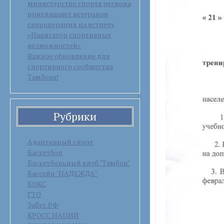
министерство спорта региона
приглашают ветеранов
спецоперации на встречу
«Навигатор спортивных
возможностей»
Важное обновление для
спортивного сообщества
Тамбова!
Рубрики
Адаптивный спорт
Баскетбол
Баскетбольный клуб "Тамбов"
Бассейн "НАДЕЖДА"
БОКС
ГТО
ЗаБег.РФ
КРОСС НАЦИЙ