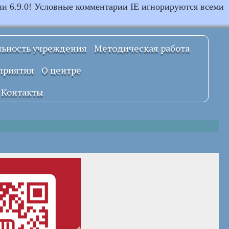
ии 6.9.0! Условные комментарии IE игнорируются всеми
льность учреждения
Методическая работа
Примерные
приятия
О центре
локальные
правовые акты
Документы
Контакты
УСТАВ