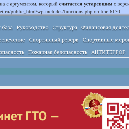
ана с аргументом, который
считается устаревшим
с верс
.ru/public_html/wp-includes/functions.php on line 6170
 база
Руководство
Структура
Финансовая деяте
Информация о
еспечение
Спортивный резерв
Спортивные меро
закупках и заказах
учреждения
опасность
Пожарная безопасность
АНТИТЕРРОР