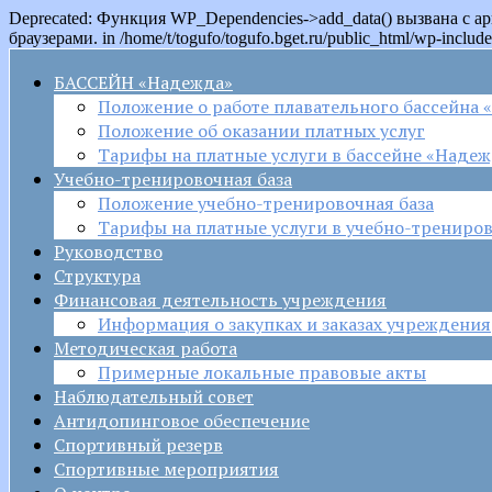
Deprecated: Функция WP_Dependencies->add_data() вызвана с 
браузерами. in /home/t/togufo/togufo.bget.ru/public_html/wp-include
БАССЕЙН «Надежда»
Положение о работе плавательного бассейна
Положение об оказании платных услуг
Тарифы на платные услуги в бассейне «Наде
Учебно-тренировочная база
Положение учебно-тренировочная база
Тарифы на платные услуги в учебно-трениров
Руководство
Структура
Финансовая деятельность учреждения
Информация о закупках и заказах учреждения
Методическая работа
Примерные локальные правовые акты
Наблюдательный совет
Антидопинговое обеспечение
Спортивный резерв
Спортивные мероприятия