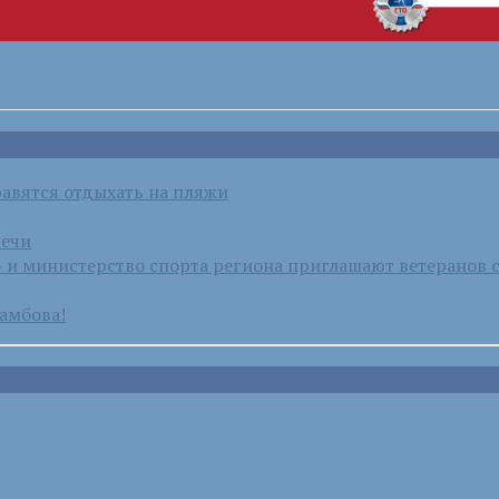
равятся отдыхать на пляжи
речи
и министерство спорта региона приглашают ветеранов 
амбова!