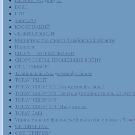
Бассейн "НАДЕЖДА"
БОКС
ГТО
ЗаБег.РФ
КРОСС НАЦИЙ
ЛЫЖНЯ РОССИИ
Министерство спорта Тамбовской области
Новости
СПОРТ — НОРМА ЖИЗНИ
СПОРТСМЕНЫ, ПРОШЕДШИЕ ВОЙНУ
СТЦ "ТАМБОВ"
Тамбовская «Академия футбола»
ТОГАУ "РЦСП"
ТОГАУ "СШОР №1 "Академия футбола"
ТОГАУ "СШОР №2 "Центр единоборств им. Е.Т.Арт
ТОГАУ "СШОР №3"
ТОГАУ "СШОР №4 "Мичуринск"
ТОГАУ САШ
Управление по физической культуре и спорту Там
ФК "СПАРТАК"
ФОК "ТРИУМФ"