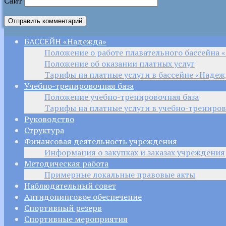
Сайт
БАССЕЙН «Надежда»
Положение о работе плавательного бассейна 
Положение об оказании платных услуг
Тарифы на платные услуги в бассейне «Надеж
Учебно-тренировочная база
Положение учебно-тренировочная база
Тарифы на платные услуги в учебно-трениров
Руководство
Структура
Финансовая деятельность учреждения
Информация о закупках и заказах учреждения
Методическая работа
Примерные локальные правовые акты
Наблюдательный совет
Антидопинговое обеспечение
Спортивный резерв
Спортивные мероприятия