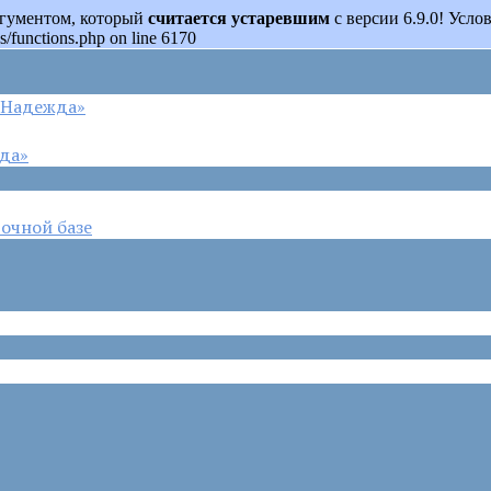
аргументом, который
считается устаревшим
с версии 6.9.0! Усл
s/functions.php on line 6170
 «Надежда»
жда»
очной базе