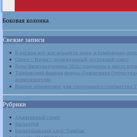
Боковая колонка
Свежие записи
В регион вот-вот вернётся жара, и тамбовчане отп
Спорт + Наука = неожиданный, но точный союз!
День физкультурника-2026: традиции и место вст
Тамбовский филиал фонда «Защитники Отечества» 
возможностей»
Важное обновление для спортивного сообщества Т
Рубрики
Адаптивный спорт
Баскетбол
Баскетбольный клуб "Тамбов"