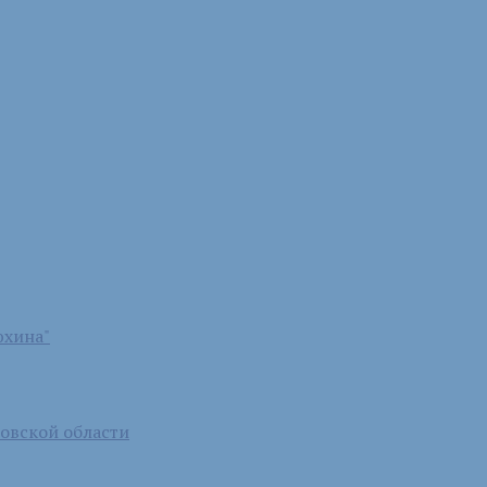
юхина"
бовской области