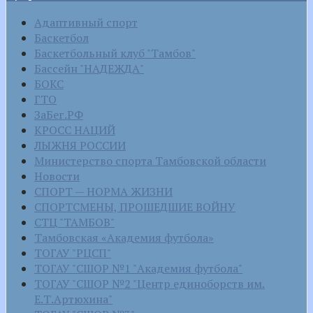
Адаптивный спорт
Баскетбол
Баскетбольный клуб "Тамбов"
Бассейн "НАДЕЖДА"
БОКС
ГТО
ЗаБег.РФ
КРОСС НАЦИЙ
ЛЫЖНЯ РОССИИ
Министерство спорта Тамбовской области
Новости
СПОРТ — НОРМА ЖИЗНИ
СПОРТСМЕНЫ, ПРОШЕДШИЕ ВОЙНУ
СТЦ "ТАМБОВ"
Тамбовская «Академия футбола»
ТОГАУ "РЦСП"
ТОГАУ "СШОР №1 "Академия футбола"
ТОГАУ "СШОР №2 "Центр единоборств им.
Е.Т.Артюхина"