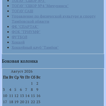
ТОГАУ "СШОР №3"
ТОГАУ "СШОР №4 "Мичуринск"
ТОГАУ САШ
Управление по физической культуре и спорту
Тамбовской области
ФК "СПАРТАК"
ФОК "ТРИУМФ"
ФУТБОЛ
Хоккей
Хоккейный клуб "Тамбов"
Боковая колонка
Август 2026
Пн
Вт
Ср
Чт
Пт
Сб
Вс
1
2
3
4
5
6
7
8
9
10
11
12
13
14
15
16
17
18
19
20
21
22
23