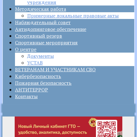
учреждения
Методическая работа
Примерные локальные правовые акты
Наблюдательный совет
Антидопинговое обеспечение
Спортивный резерв
Спортивные мероприятия
О центре
Документы
УСТАВ
ВЕТЕРАНАМ И УЧАСТНИКАМ СВО
Кибербезопасность
Пожарная безопасность
АНТИТЕРРОР
Контакты