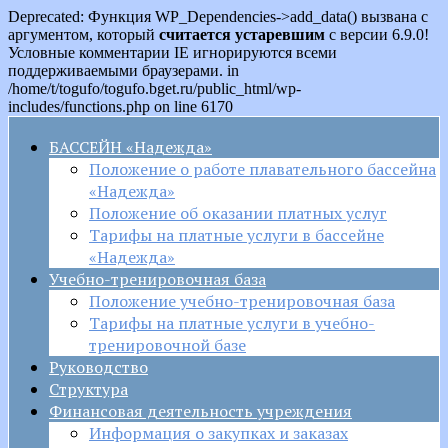
Deprecated: Функция WP_Dependencies->add_data() вызвана с
аргументом, который
считается устаревшим
с версии 6.9.0!
Условные комментарии IE игнорируются всеми
поддерживаемыми браузерами. in
/home/t/togufo/togufo.bget.ru/public_html/wp-
includes/functions.php on line 6170
БАССЕЙН «Надежда»
Положение о работе плавательного бассейна
«Надежда»
Положение об оказании платных услуг
Тарифы на платные услуги в бассейне
«Надежда»
Учебно-тренировочная база
Положение учебно-тренировочная база
Тарифы на платные услуги в учебно-
тренировочной базе
Руководство
Структура
Финансовая деятельность учреждения
Информация о закупках и заказах