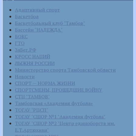
Адаптивный спорт
Баскетбол
Баскетбольный клуб "Тамбов"
Бассейн "НАДЕЖДА"
БОКС
ГТО
ЗаБег.РФ
КРОСС НАЦИЙ
ЛЫЖНЯ РОССИИ
Министерство спорта Тамбовской области
Новости
СПОРТ — НОРМА ЖИЗНИ
СПОРТСМЕНЫ, ПРОШЕДШИЕ ВОЙНУ
СТЦ "ТАМБОВ"
Тамбовская «Академия футбола»
ТОГАУ "РЦСП"
ТОГАУ "СШОР №1 "Академия футбола"
ТОГАУ "СШОР №2 "Центр единоборств им.
Е.Т.Артюхина"