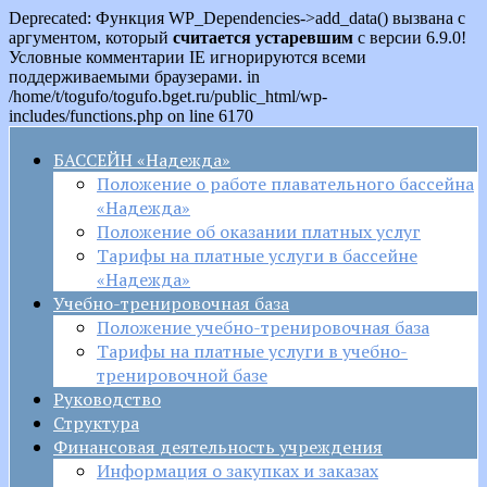
Deprecated: Функция WP_Dependencies->add_data() вызвана с
аргументом, который
считается устаревшим
с версии 6.9.0!
Условные комментарии IE игнорируются всеми
поддерживаемыми браузерами. in
/home/t/togufo/togufo.bget.ru/public_html/wp-
includes/functions.php on line 6170
БАССЕЙН «Надежда»
Положение о работе плавательного бассейна
«Надежда»
Положение об оказании платных услуг
Тарифы на платные услуги в бассейне
«Надежда»
Учебно-тренировочная база
Положение учебно-тренировочная база
Тарифы на платные услуги в учебно-
тренировочной базе
Руководство
Структура
Финансовая деятельность учреждения
Информация о закупках и заказах