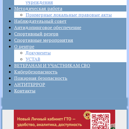
учреждения
Методическая работа
Примерные локальные правовые акты
Наблюдательный совет
Антидопинговое обеспечение
Спортивный резерв
Спортивные мероприятия
О центре
Документы
УСТАВ
ВЕТЕРАНАМ И УЧАСТНИКАМ СВО
Кибербезопасность
Пожарная безопасность
АНТИТЕРРОР
Контакты