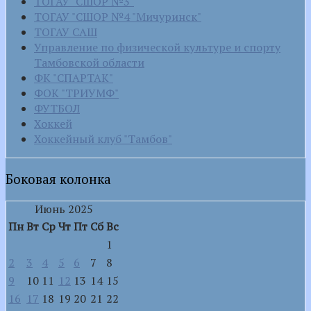
ТОГАУ "СШОР №3"
ТОГАУ "СШОР №4 "Мичуринск"
ТОГАУ САШ
Управление по физической культуре и спорту
Тамбовской области
ФК "СПАРТАК"
ФОК "ТРИУМФ"
ФУТБОЛ
Хоккей
Хоккейный клуб "Тамбов"
Боковая колонка
Июнь 2025
Пн
Вт
Ср
Чт
Пт
Сб
Вс
1
2
3
4
5
6
7
8
9
10
11
12
13
14
15
16
17
18
19
20
21
22