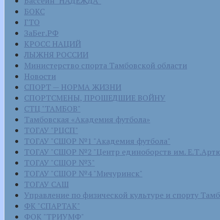
Бассейн "НАДЕЖДА"
БОКС
ГТО
ЗаБег.РФ
КРОСС НАЦИЙ
ЛЫЖНЯ РОССИИ
Министерство спорта Тамбовской области
Новости
СПОРТ — НОРМА ЖИЗНИ
СПОРТСМЕНЫ, ПРОШЕДШИЕ ВОЙНУ
СТЦ "ТАМБОВ"
Тамбовская «Академия футбола»
ТОГАУ "РЦСП"
ТОГАУ "СШОР №1 "Академия футбола"
ТОГАУ "СШОР №2 "Центр единоборств им. Е.Т.Арт
ТОГАУ "СШОР №3"
ТОГАУ "СШОР №4 "Мичуринск"
ТОГАУ САШ
Управление по физической культуре и спорту Там
ФК "СПАРТАК"
ФОК "ТРИУМФ"