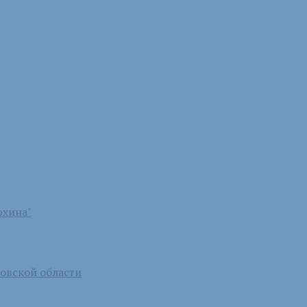
юхина"
бовской области