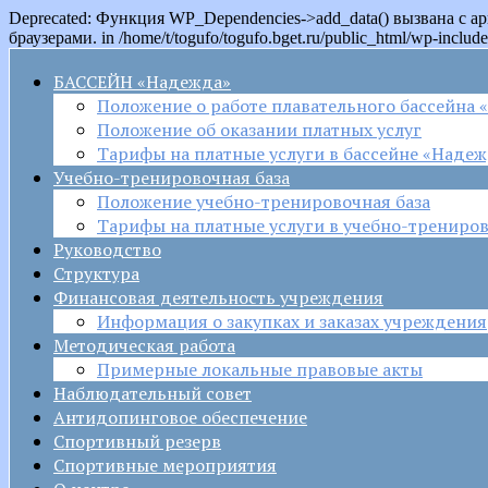
Deprecated: Функция WP_Dependencies->add_data() вызвана с 
браузерами. in /home/t/togufo/togufo.bget.ru/public_html/wp-include
БАССЕЙН «Надежда»
Положение о работе плавательного бассейна
Положение об оказании платных услуг
Тарифы на платные услуги в бассейне «Наде
Учебно-тренировочная база
Положение учебно-тренировочная база
Тарифы на платные услуги в учебно-трениров
Руководство
Структура
Финансовая деятельность учреждения
Информация о закупках и заказах учреждения
Методическая работа
Примерные локальные правовые акты
Наблюдательный совет
Антидопинговое обеспечение
Спортивный резерв
Спортивные мероприятия