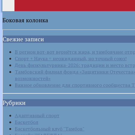
Боковая колонка
Свежие записи
В регион вот-вот вернётся жара, и тамбовчане отп
Спорт + Наука = неожиданный, но точный союз!
День физкультурника-2026: традиции и место вст
Тамбовский филиал фонда «Защитники Отечества» 
возможностей»
Важное обновление для спортивного сообщества Т
Рубрики
Адаптивный спорт
Баскетбол
Баскетбольный клуб "Тамбов"