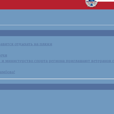
равятся отдыхать на пляжи
речи
и министерство спорта региона приглашают ветеранов 
амбова!