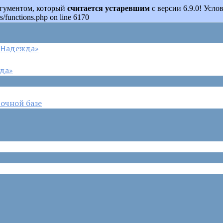
аргументом, который
считается устаревшим
с версии 6.9.0! Усл
s/functions.php on line 6170
 «Надежда»
жда»
очной базе