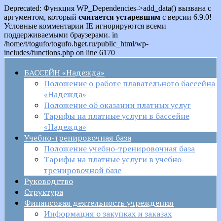
Deprecated: Функция WP_Dependencies->add_data() вызвана с
аргументом, который
считается устаревшим
с версии 6.9.0!
Условные комментарии IE игнорируются всеми
поддерживаемыми браузерами. in
/home/t/togufo/togufo.bget.ru/public_html/wp-
includes/functions.php on line 6170
БАССЕЙН «Надежда»
Положение о работе плавательного бассейна
«Надежда»
Положение об оказании платных услуг
Тарифы на платные услуги в бассейне
«Надежда»
Учебно-тренировочная база
Положение учебно-тренировочная база
Тарифы на платные услуги в учебно-
тренировочной базе
Руководство
Структура
Финансовая деятельность учреждения
Информация о закупках и заказах