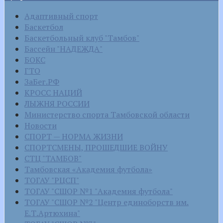
Адаптивный спорт
Баскетбол
Баскетбольный клуб "Тамбов"
Бассейн "НАДЕЖДА"
БОКС
ГТО
ЗаБег.РФ
КРОСС НАЦИЙ
ЛЫЖНЯ РОССИИ
Министерство спорта Тамбовской области
Новости
СПОРТ — НОРМА ЖИЗНИ
СПОРТСМЕНЫ, ПРОШЕДШИЕ ВОЙНУ
СТЦ "ТАМБОВ"
Тамбовская «Академия футбола»
ТОГАУ "РЦСП"
ТОГАУ "СШОР №1 "Академия футбола"
ТОГАУ "СШОР №2 "Центр единоборств им.
Е.Т.Артюхина"