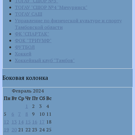
ТОГАУ "СШОР №3"
ТОГАУ "СШОР №4 "Мичуринск"
ТОГАУ САШ
Управление по физической культуре и спорту
Тамбовской области
ФК "СПАРТАК"
ФОК "ТРИУМФ"
ФУТБОЛ
Хоккей
Хоккейный клуб "Тамбов"
Боковая колонка
Февраль 2024
Пн
Вт
Ср
Чт
Пт
Сб
Вс
1
2
3
4
5
6
7
8
9
10
11
12
13
14
15
16
17
18
19
20
21
22
23
24
25