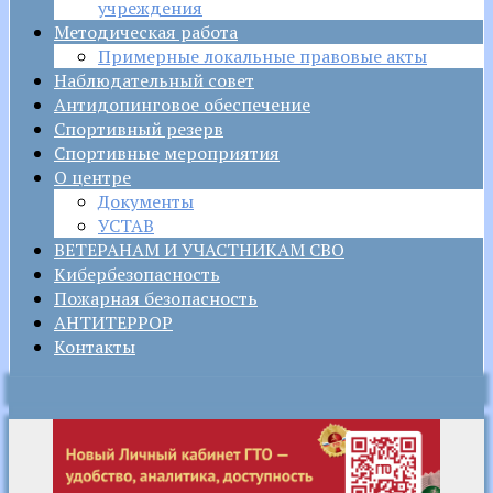
учреждения
Методическая работа
Примерные локальные правовые акты
Наблюдательный совет
Антидопинговое обеспечение
Спортивный резерв
Спортивные мероприятия
О центре
Документы
УСТАВ
ВЕТЕРАНАМ И УЧАСТНИКАМ СВО
Кибербезопасность
Пожарная безопасность
АНТИТЕРРОР
Контакты