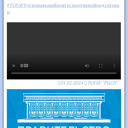
#ТОГАУРегиональныйцентрспортивнойподготовк
и
01.02.2024
ТОГАУ "РЦСП"