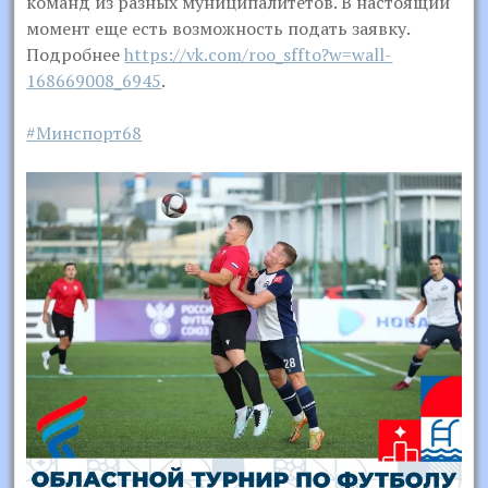
команд из разных муниципалитетов. В настоящий
момент еще есть возможность подать заявку.
Подробнее
https://vk.com/roo_sffto?w=wall-
168669008_6945
.
#Минспорт68