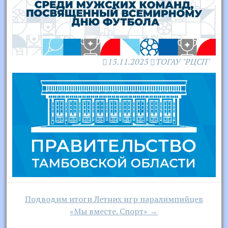
13.11.2023
ТОГАУ "РЦСП"
Навигация
Подводим итоги Летних игр паралимпийцев
по
«Мы вместе. Спорт» →
записям