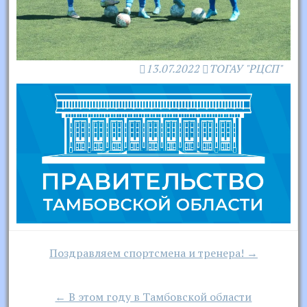
13.07.2022
ТОГАУ "РЦСП"
Навигация
Поздравляем спортсмена и тренера! →
по
записям
← В этом году в Тамбовской области