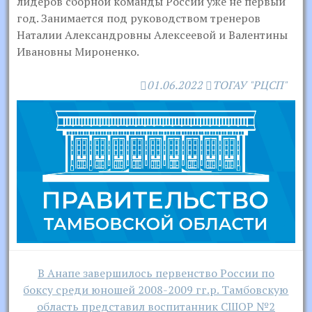
лидеров сборной команды России уже не первый
год. Занимается под руководством тренеров
Наталии Александровны Алексеевой и Валентины
Ивановны Мироненко.
01.06.2022
ТОГАУ "РЦСП"
Навигация
В Анапе завершилось первенство России по
по
боксу среди юношей 2008-2009 гг.р. Тамбовскую
записям
область представил воспитанник СШОР №2