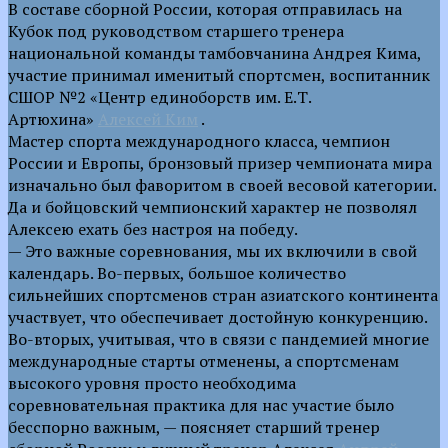
В составе сборной России, которая отправилась на
Кубок под руководством старшего тренера
национальной команды тамбовчанина Андрея Кима,
участие принимал именитый спортсмен, воспитанник
СШОР №2 «Центр единоборств им. Е.Т.
Артюхина»
Алексей Ким
.
Мастер спорта международного класса, чемпион
России и Европы, бронзовый призер чемпионата мира
изначально был фаворитом в своей весовой категории.
Да и бойцовский чемпионский характер не позволял
Алексею ехать без настроя на победу.
— Это важные соревнования, мы их включили в свой
календарь. Во-первых, большое количество
сильнейших спортсменов стран азиатского континента
участвует, что обеспечивает достойную конкуренцию.
Во-вторых, учитывая, что в связи с пандемией многие
международные старты отменены, а спортсменам
высокого уровня просто необходима
соревновательная практика для нас участие было
бесспорно важным, — поясняет старший тренер