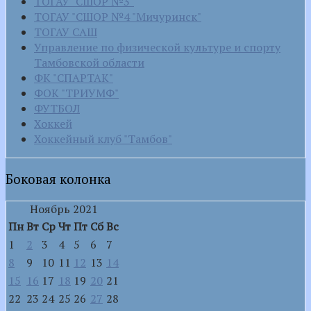
ТОГАУ "СШОР №3"
ТОГАУ "СШОР №4 "Мичуринск"
ТОГАУ САШ
Управление по физической культуре и спорту
Тамбовской области
ФК "СПАРТАК"
ФОК "ТРИУМФ"
ФУТБОЛ
Хоккей
Хоккейный клуб "Тамбов"
Боковая колонка
Ноябрь 2021
Пн
Вт
Ср
Чт
Пт
Сб
Вс
1
2
3
4
5
6
7
8
9
10
11
12
13
14
15
16
17
18
19
20
21
22
23
24
25
26
27
28