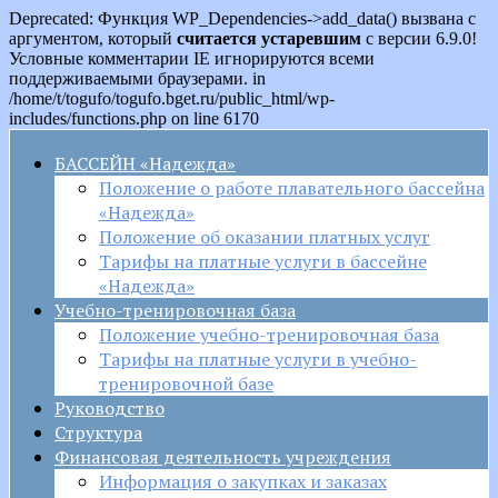
Deprecated: Функция WP_Dependencies->add_data() вызвана с
аргументом, который
считается устаревшим
с версии 6.9.0!
Условные комментарии IE игнорируются всеми
поддерживаемыми браузерами. in
/home/t/togufo/togufo.bget.ru/public_html/wp-
includes/functions.php on line 6170
БАССЕЙН «Надежда»
Положение о работе плавательного бассейна
«Надежда»
Положение об оказании платных услуг
Тарифы на платные услуги в бассейне
«Надежда»
Учебно-тренировочная база
Положение учебно-тренировочная база
Тарифы на платные услуги в учебно-
тренировочной базе
Руководство
Структура
Финансовая деятельность учреждения
Информация о закупках и заказах