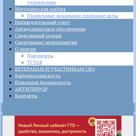
учреждения
Методическая работа
Примерные локальные правовые акты
Наблюдательный совет
Антидопинговое обеспечение
Спортивный резерв
Спортивные мероприятия
О центре
Документы
УСТАВ
ВЕТЕРАНАМ И УЧАСТНИКАМ СВО
Кибербезопасность
Пожарная безопасность
АНТИТЕРРОР
Контакты