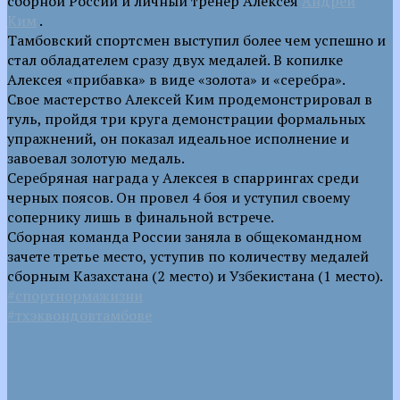
сборной России и личный тренер Алексея
Андрей
Ким
.
Тамбовский спортсмен выступил более чем успешно и
стал обладателем сразу двух медалей. В копилке
Алексея «прибавка» в виде «золота» и «серебра».
Свое мастерство Алексей Ким продемонстрировал в
туль, пройдя три круга демонстрации формальных
упражнений, он показал идеальное исполнение и
завоевал золотую медаль.
Серебряная награда у Алексея в спаррингах среди
черных поясов. Он провел 4 боя и уступил своему
сопернику лишь в финальной встрече.
Сборная команда России заняла в общекомандном
зачете третье место, уступив по количеству медалей
сборным Казахстана (2 место) и Узбекистана (1 место).
#спортнормажизни
#тхэквондовтамбове