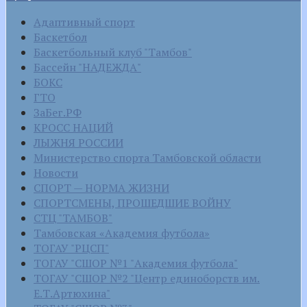
Адаптивный спорт
Баскетбол
Баскетбольный клуб "Тамбов"
Бассейн "НАДЕЖДА"
БОКС
ГТО
ЗаБег.РФ
КРОСС НАЦИЙ
ЛЫЖНЯ РОССИИ
Министерство спорта Тамбовской области
Новости
СПОРТ — НОРМА ЖИЗНИ
СПОРТСМЕНЫ, ПРОШЕДШИЕ ВОЙНУ
СТЦ "ТАМБОВ"
Тамбовская «Академия футбола»
ТОГАУ "РЦСП"
ТОГАУ "СШОР №1 "Академия футбола"
ТОГАУ "СШОР №2 "Центр единоборств им.
Е.Т.Артюхина"