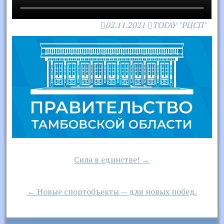
02.11.2021
ТОГАУ "РЦСП"
Навигация
Сила в единстве! →
по
записям
← Новые спортобъекты — для новых побед.