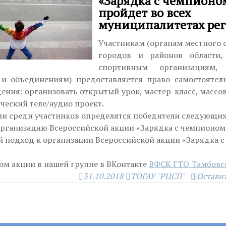
«Зарядка с чемпионо
пройдет во всех
муниципалитетах ре
Участникам (органам местного 
городов и районов области,
спортивным организациям,
 и объединениям) предоставляется право самостоятел
ения: организовать открытый урок, мастер-класс, массо
ческий теле/аудио проект.
ии среди участников определятся победители следующи
организацию Всероссийской акции «Зарядка с чемпионом
й подход к организации Всероссийской акции «Зарядка 
дом акции в нашей группе в ВКонтакте
ВФСК ГТО Тамбовск
31.10.2018
ТОГАУ "РЦСП"
Остави