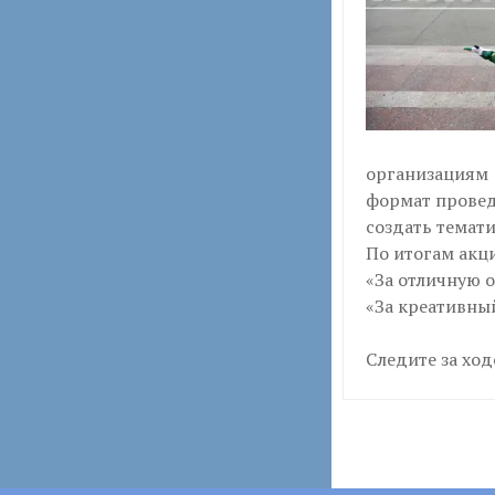
организациям
формат провед
создать темати
По итогам акц
«За отличную 
«За креативны
Следите за хо