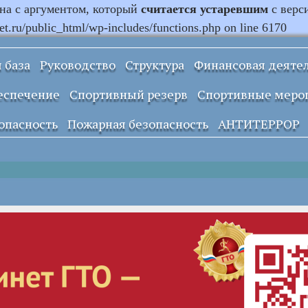
ана с аргументом, который
считается устаревшим
с верс
.ru/public_html/wp-includes/functions.php on line 6170
 база
Руководство
Структура
Финансовая деяте
Информация о
еспечение
Спортивный резерв
Спортивные меро
закупках и заказах
учреждения
опасность
Пожарная безопасность
АНТИТЕРРОР