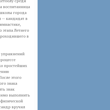
кетболу среди
а воспитанница
школы города
 — кандидат в
гимнастике,
о этапа Летнего
проходившего в
х упражнений
процессе
ко простейших
нению
После этого
ого знака
ть знак
одимо выполнить
 физической
сандр вручил