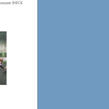
изацию ВФСК