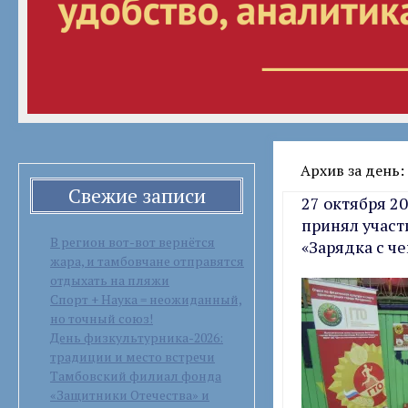
Архив за день:
Свежие записи
27 октября 2
принял участ
В регион вот-вот вернётся
«Зарядка с ч
жара, и тамбовчане отправятся
отдыхать на пляжи
Спорт + Наука = неожиданный,
но точный союз!
День физкультурника-2026:
традиции и место встречи
Тамбовский филиал фонда
«Защитники Отечества» и