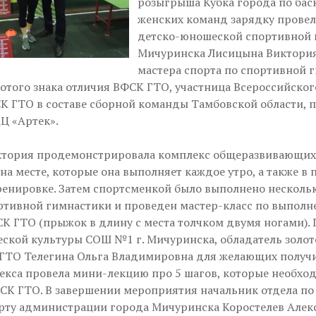
розыгрыша Кубка города по бас
женских команд зарядку провел
детско-юношеской спортивной 
Мичуринска Лисицына Виктория
мастера спорта по спортивной 
отого знака отличия ВФСК ГТО, участница Всероссийског
К ГТО в составе сборной команды Тамбовской области, 
Ц «Артек».
ктория продемонстрировала комплекс общеразвивающи
на месте, которые она выполняет каждое утро, а также в 
ренировке. Затем спортсменкой было выполнено несколь
ртивной гимнастики и проведен мастер-класс по выпол
К ГТО (прыжок в длину с места толчком двумя ногами). 
еской культуры СОШ №1 г. Мичуринска, обладатель золот
ГТО Телегина Ольга Владимировна для желающих получи
екса провела мини-лекцию про 5 шагов, которые необх
СК ГТО. В завершении мероприятия начальник отдела по
орту администрации города Мичуринска Коростелев Алек