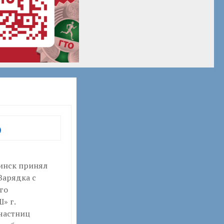
О
инск принял
Зарядка с
го
» г.
участниц