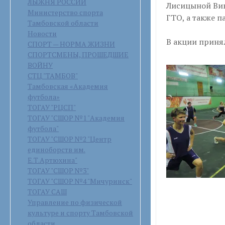
ЛЫЖНЯ РОССИИ
Лисицыной Вик
Министерство спорта
ГТО, а также 
Тамбовской области
Новости
В акции принял
СПОРТ — НОРМА ЖИЗНИ
СПОРТСМЕНЫ, ПРОШЕДШИЕ
ВОЙНУ
СТЦ "ТАМБОВ"
Тамбовская «Академия
футбола»
ТОГАУ "РЦСП"
ТОГАУ "СШОР №1 "Академия
футбола"
ТОГАУ "СШОР №2 "Центр
единоборств им.
Е.Т.Артюхина"
ТОГАУ "СШОР №3"
ТОГАУ "СШОР №4 "Мичуринск"
ТОГАУ САШ
Управление по физической
культуре и спорту Тамбовской
области