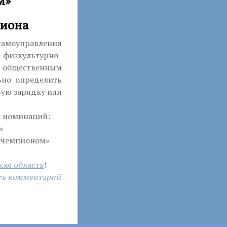
м»
гиона
самоуправления
 физкультурно-
 общественным
ьно определить
вую зарядку или
х номинаций:
»
с чемпионом»
ая область
!
ть комментарий