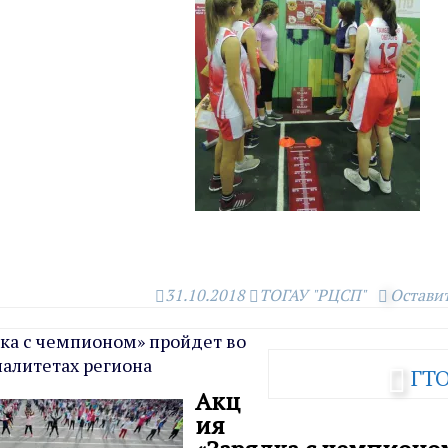
31.10.2018
ТОГАУ "РЦСП"
Остави
ка с чемпионом» пройдет во
алитетах региона
ГТ
Акц
ия