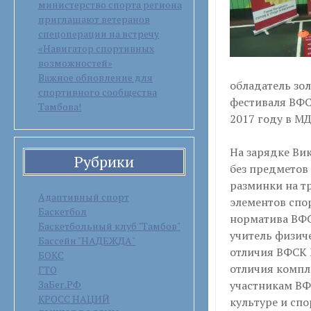
министерство спорта региона
приглашают ветеранов
спецоперации на встречу
«Навигатор спортивных
возможностей»
Важное обновление для
обладатель зол
спортивного сообщества
фестиваля ВФС
Тамбова!
2017 году в МД
На зарядке Ви
Рубрики
без предметов 
разминки на т
Адаптивный спорт
элементов спо
Баскетбол
норматива ВФС
Баскетбольный клуб "Тамбов"
учитель физич
Бассейн "НАДЕЖДА"
отличия ВФСК 
БОКС
отличия компл
ГТО
ЗаБег.РФ
участникам ВФ
КРОСС НАЦИЙ
культуре и сп