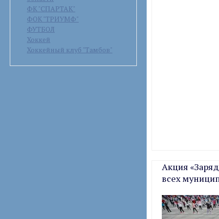
ФК "СПАРТАК"
ФОК "ТРИУМФ"
ФУТБОЛ
Хоккей
Хоккейный клуб "Тамбов"
Акция «Заряд
всех муницип