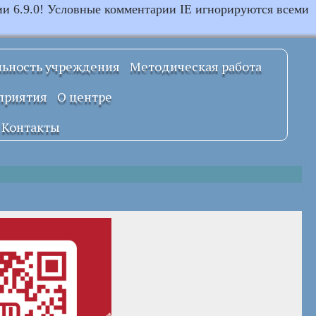
ии 6.9.0! Условные комментарии IE игнорируются всеми
льность учреждения
Методическая работа
Примерные
приятия
О центре
локальные
правовые акты
Документы
Контакты
УСТАВ