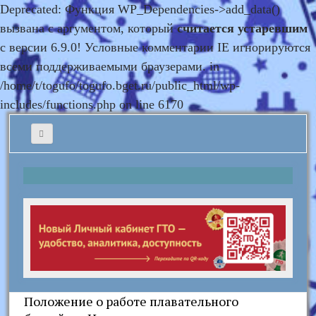
Deprecated: Функция WP_Dependencies->add_data()
вызвана с аргументом, который
считается устаревшим
с версии 6.9.0! Условные комментарии IE игнорируются
всеми поддерживаемыми браузерами. in
/home/t/togufo/togufo.bget.ru/public_html/wp-
includes/functions.php on line 6170
Положение о работе плавательного